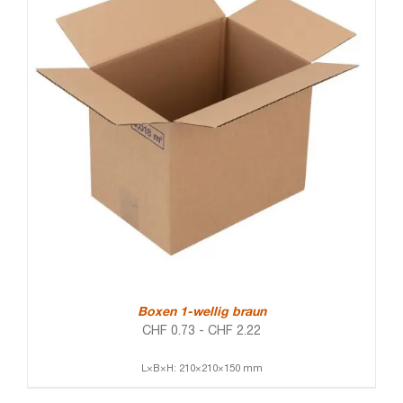
Boxen 1-wellig braun
CHF
0.73
-
CHF
2.22
L×B×H: 210×210×150 mm