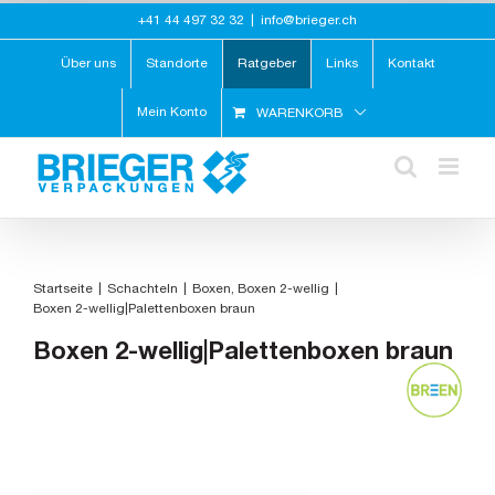
Zum
+41 44 497 32 32
|
info@brieger.ch
Inhalt
springen
Über uns
Standorte
Ratgeber
Links
Kontakt
Mein Konto
WARENKORB
Startseite
Schachteln
Boxen
Boxen 2-wellig
Boxen 2-wellig|Palettenboxen braun
Boxen 2-wellig|Palettenboxen braun