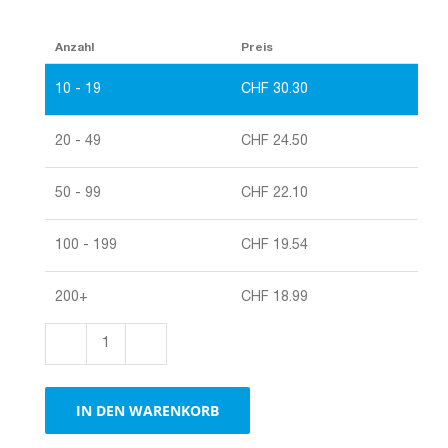
Anzahl
Preis
10 - 19
CHF
30.30
20 - 49
CHF
24.50
50 - 99
CHF
22.10
100 - 199
CHF
19.54
200+
CHF
18.99
Boxen
2-
wellig|Palettenboxen
IN DEN WARENKORB
braun
Menge