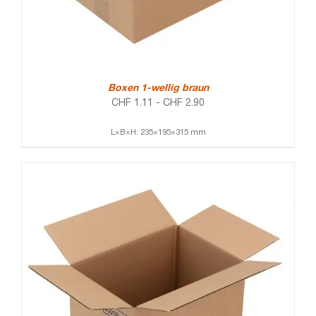
Boxen 1-wellig braun
CHF
1.11
-
CHF
2.90
L×B×H: 235×195×315 mm