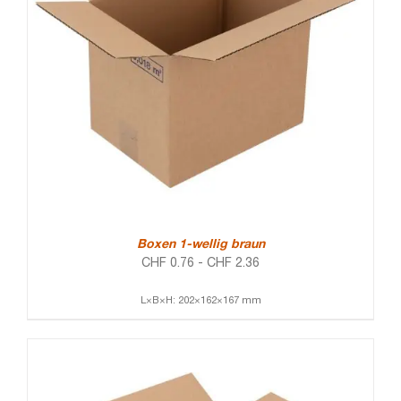
Boxen 1-wellig braun
CHF
0.76
-
CHF
2.36
L×B×H: 202×162×167 mm