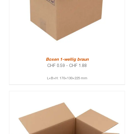
Boxen 1-wellig braun
CHF
0.59
-
CHF
1.88
L×B×H: 170×130×225 mm