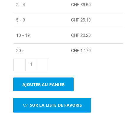
2 - 4
CHF
36.60
5 - 9
CHF
25.10
10 - 19
CHF
20.20
20+
CHF
17.70
quantité
de
Papier
AJOUTER AU PANIER
de
soie
blanc
SUR LA LISTE DE FAVORIS