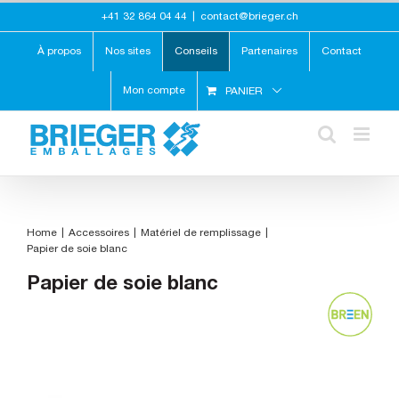
Skip
+41 32 864 04 44
|
contact@brieger.ch
to
content
À propos
Nos sites
Conseils
Partenaires
Contact
Mon compte
PANIER
Home
Accessoires
Matériel de remplissage
Papier de soie blanc
Papier de soie blanc