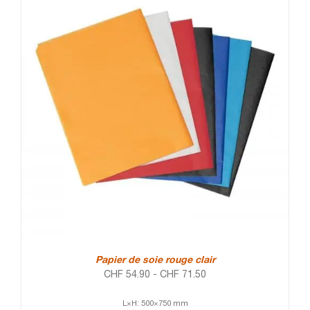
Papier de soie rouge clair
CHF
54.90
-
CHF
71.50
L×H: 500×750 mm