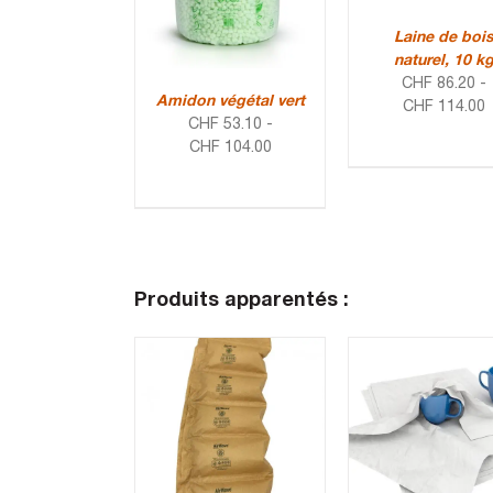
Laine de boi
naturel, 10 k
CHF
86.20
-
Amidon végétal vert
CHF
114.00
CHF
53.10
-
CHF
104.00
Produits apparentés :