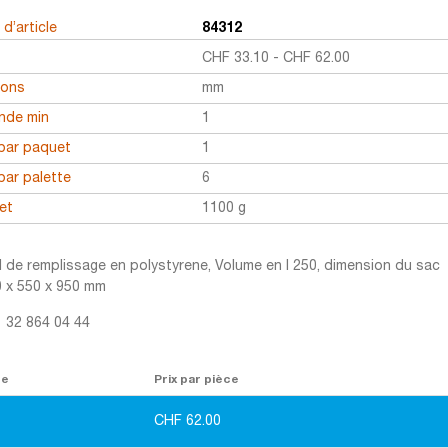
d’article
84312
CHF
33.10
-
CHF
62.00
ions
mm
de min
1
par paquet
1
par palette
6
et
1100 g
l de remplissage en polystyrene, Volume en l 250, dimension du sac
0 x 550 x 950 mm
1 32 864 04 44
re
Prix par pièce
CHF
62.00