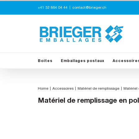
Skip
+41 32 864 04 44
|
contact@brieger.ch
to
content
Boites
Emballages postaux
Accessoire
Home
Accessoires
Matériel de remplissage
Matériel
Matériel de remplissage en po