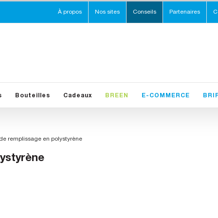
À propos
Nos sites
Conseils
Partenaires
C
s
Bouteilles
Cadeaux
BREEN
E-COMMERCE
BRI
 de remplissage en polystyrène
lystyrène