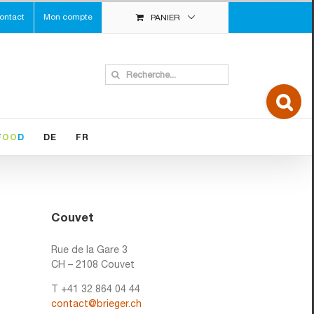
ontact
Mon compte
PANIER
Search
for:
Toggle
Sliding
Bar
Area
F
OO
D
DE
FR
Couvet
Rue de la Gare 3
CH – 2108 Couvet
T +41 32 864 04 44
contact@brieger.ch