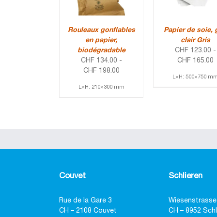
Rouleaux gonflables
Papier de soie, 
en papier,
clair Gris
biodégradable
CHF
123.00
-
CHF
134.00
-
CHF
165.00
CHF
198.00
L×H: 500×750 m
L×H: 210×300 mm
Couvet
Schlieren
Rue de la Gare 3
Wiesenstrasse
CH – 2108 Couvet
CH – 8952 Schl