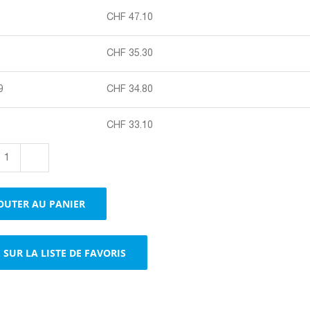
CHF
47.10
CHF
35.30
9
CHF
34.80
CHF
33.10
quantité
de
Matériel
OUTER AU PANIER
de
remplissage
en
SUR LA LISTE DE FAVORIS
polystyrène