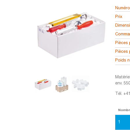
Numéro 
Prix
Dimens
Comman
Pièces 
Pièces 
Poids n
Matérie
env. 55
Tél. +4
Nomb
1