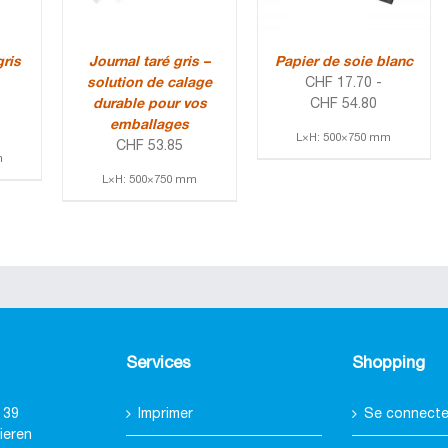
gris
Journal taré gris –
Papier de soie blanc
solution de calage
CHF
17.70
-
durable pour vos
CHF
54.80
emballages
L×H: 500×750 mm
CHF
53.85
m
L×H: 500×750 mm
Services
Shopping
 39
Imprimer
Se connecter
ieren