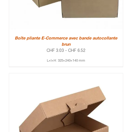
Boîte pliante E-Commerce avec bande autocollante
brun
CHF
3.03
-
CHF
6.52
L×l×H: 325×240×140 mm