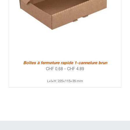
Boîtes à fermeture rapide 1-cannelure brun
CHF
0.68
-
CHF
4.89
L×l×H: 225×115×35 mm