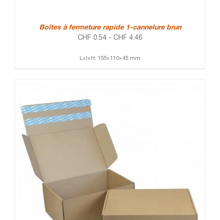
Boîtes à fermeture rapide 1-cannelure brun
CHF
0.54
-
CHF
4.46
L×l×H: 155×110×45 mm