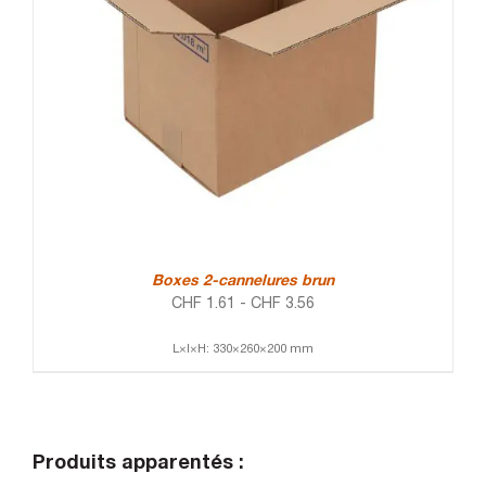
Boxes 2-cannelures brun
CHF
1.61
-
CHF
3.56
L×l×H: 330×260×200 mm
Produits apparentés :