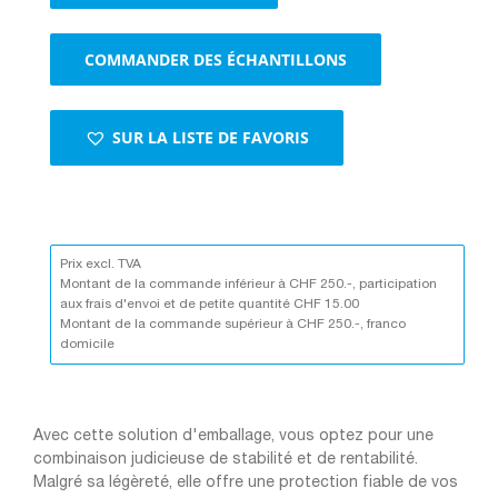
E-
Commerce
COMMANDER DES ÉCHANTILLONS
avec
bande
autocollante
noir/noir
SUR LA LISTE DE FAVORIS
Prix excl. TVA
Montant de la commande inférieur à CHF 250.-, participation
aux frais d'envoi et de petite quantité CHF 15.00
Montant de la commande supérieur à CHF 250.-, franco
domicile
Avec cette solution d'emballage, vous optez pour une
combinaison judicieuse de stabilité et de rentabilité.
Malgré sa légèreté, elle offre une protection fiable de vos