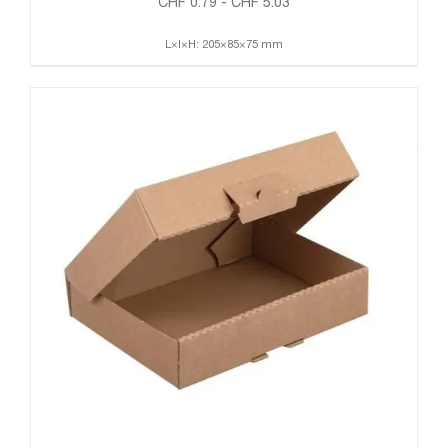
CHF
0.79
-
CHF
5.03
L×l×H: 205×85×75 mm