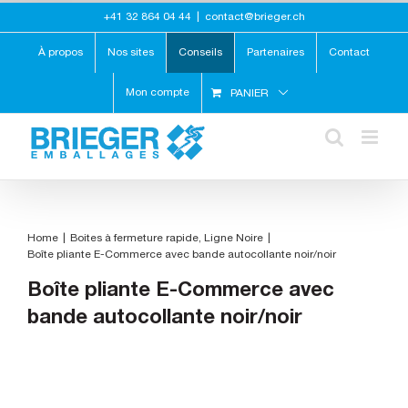
Skip
+41 32 864 04 44
|
contact@brieger.ch
to
content
À propos
Nos sites
Conseils
Partenaires
Contact
Mon compte
PANIER
Home
Boites à fermeture rapide
Ligne Noire
Boîte pliante E-Commerce avec bande autocollante noir/noir
Boîte pliante E-Commerce avec
bande autocollante noir/noir