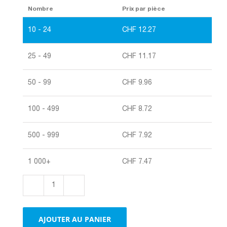
Nombre
Prix par pièce
10 - 24
CHF
12.27
25 - 49
CHF
11.17
50 - 99
CHF
9.96
100 - 499
CHF
8.72
500 - 999
CHF
7.92
1 000+
CHF
7.47
quantité
de
Boîte
AJOUTER AU PANIER
pliante