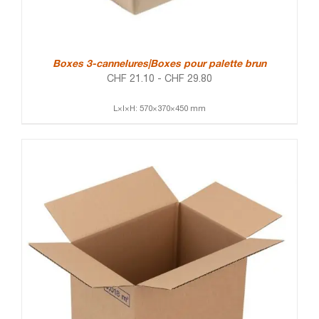
Boxes 3-cannelures|Boxes pour palette brun
CHF
21.10
-
CHF
29.80
L×l×H: 570×370×450 mm