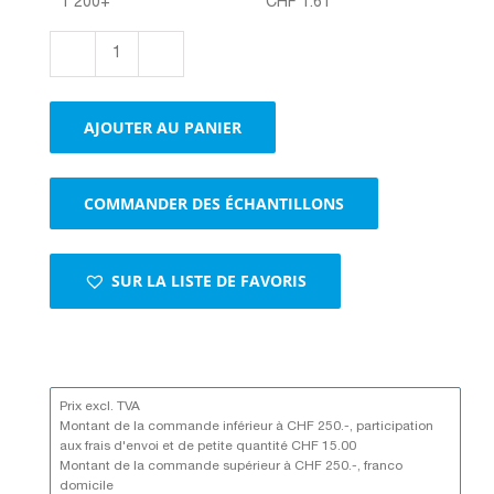
1 200+
CHF
1.61
quantité
de
Boxes
AJOUTER AU PANIER
2-
cannelures
brun
COMMANDER DES ÉCHANTILLONS
SUR LA LISTE DE FAVORIS
Prix excl. TVA
Montant de la commande inférieur à CHF 250.-, participation
aux frais d'envoi et de petite quantité CHF 15.00
Montant de la commande supérieur à CHF 250.-, franco
domicile