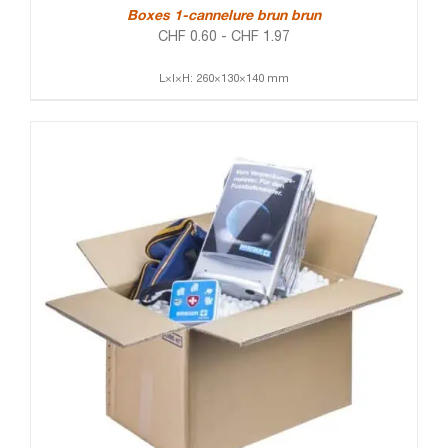
Boxes 1-cannelure brun brun
CHF
0.60
-
CHF
1.97
L×l×H: 260×130×140 mm