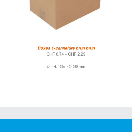
Boxes 1-cannelure brun brun
CHF
0.74
-
CHF
2.23
L×l×H: 195×145×265 mm