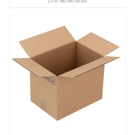
L×l×H: 165×165×140 mm