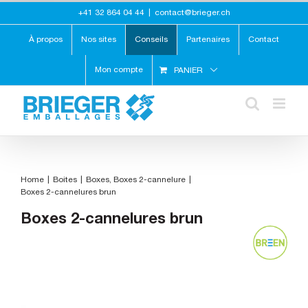
Skip
+41 32 864 04 44
|
contact@brieger.ch
to
content
À propos
Nos sites
Conseils
Partenaires
Contact
Mon compte
PANIER
Home
Boites
Boxes
Boxes 2-cannelure
Boxes 2-cannelures brun
Boxes 2-cannelures brun