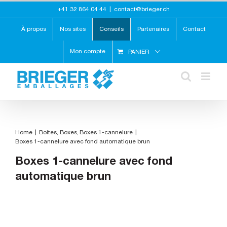
Skip
+41 32 864 04 44
|
contact@brieger.ch
to
content
À propos
Nos sites
Conseils
Partenaires
Contact
Mon compte
PANIER
Home
Boites
Boxes
Boxes 1-cannelure
Boxes 1-cannelure avec fond automatique brun
Boxes 1-cannelure avec fond
automatique brun