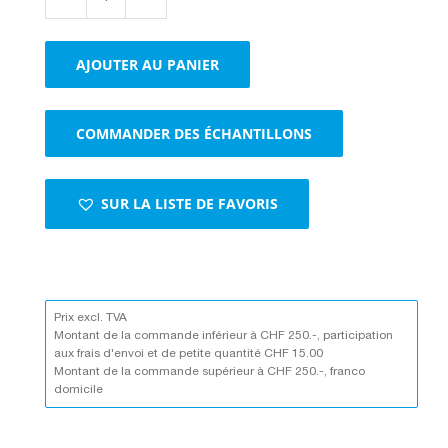
quantité
de
Boxes
AJOUTER AU PANIER
1-
cannelure
avec
COMMANDER DES ÉCHANTILLONS
fond
automatique
brun
SUR LA LISTE DE FAVORIS
Prix excl. TVA
Montant de la commande inférieur à CHF 250.-, participation
aux frais d'envoi et de petite quantité CHF 15.00
Montant de la commande supérieur à CHF 250.-, franco
domicile