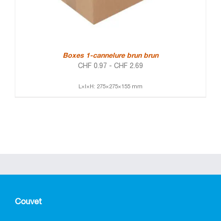
Boxes 1-cannelure brun brun
CHF
0.97
-
CHF
2.69
L×l×H: 275×275×155 mm
Couvet