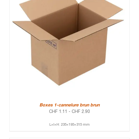
Boxes 1-cannelure brun brun
CHF
1.11
-
CHF
2.90
L×l×H: 235×195×315 mm