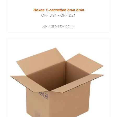
Boxes 1-cannelure brun brun
CHF
0.84
-
CHF
2.21
L×l×H: 275×230×155 mm