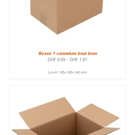
Boxes 1-cannelure brun brun
CHF
0.59
-
CHF
1.97
L×l×H: 165×165×140 mm