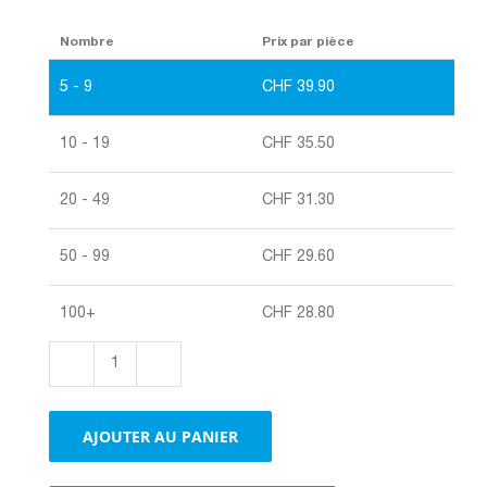
Nombre
Prix par pièce
5 - 9
CHF
39.90
10 - 19
CHF
35.50
20 - 49
CHF
31.30
50 - 99
CHF
29.60
100+
CHF
28.80
quantité
de
Boxes
AJOUTER AU PANIER
3-
cannelures|Boxes