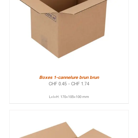
Boxes 1-cannelure brun brun
CHF
0.45
-
CHF
1.74
L×l×H: 170×105×100 mm