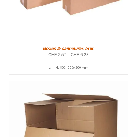
Boxes 2-cannelures brun
CHF
2.57
-
CHF
6.28
L×l×H: 800×200×200 mm