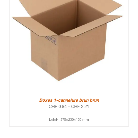
Boxes 1-cannelure brun brun
CHF
0.84
-
CHF
2.21
L×l×H: 275×230×155 mm