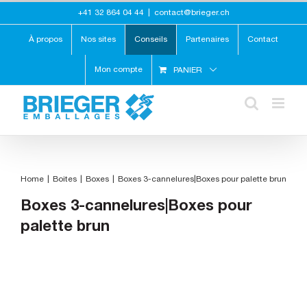
Skip
+41 32 864 04 44
|
contact@brieger.ch
to
content
À propos
Nos sites
Conseils
Partenaires
Contact
Mon compte
PANIER
Home
Boites
Boxes
Boxes 3-cannelures|Boxes pour palette brun
Boxes 3-cannelures|Boxes pour
palette brun