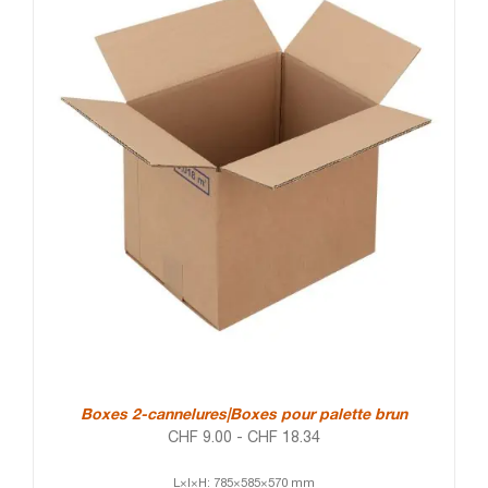
Boxes 2-cannelures|Boxes pour palette brun
CHF
9.00
-
CHF
18.34
L×l×H: 785×585×570 mm