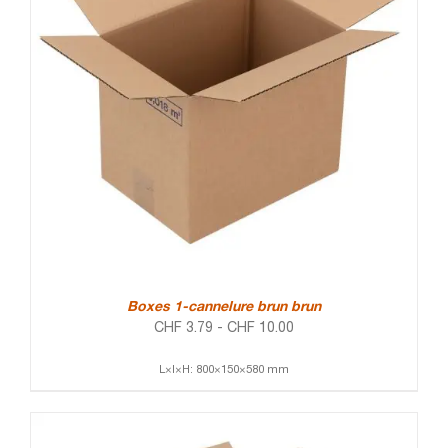
Boxes 1-cannelure brun brun
CHF
3.79
-
CHF
10.00
L×l×H: 800×150×580 mm