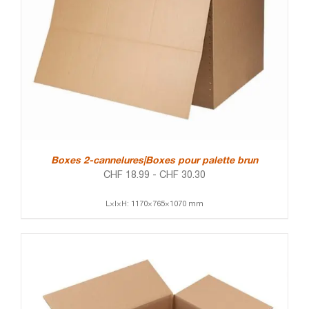
Boxes 2-cannelures|Boxes pour palette brun
CHF
18.99
-
CHF
30.30
L×l×H: 1170×765×1070 mm