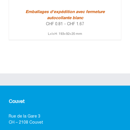
Emballages d'expédition avec fermeture
autocollante blanc
CHF
0.81
-
CHF
1.67
L×l×H: 193×92×20 mm
Couvet
Rue de la Gare 3
CH – 2108 Couvet