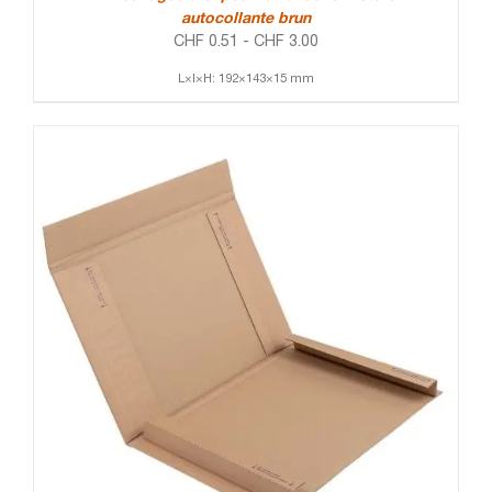
autocollante brun
CHF
0.51
-
CHF
3.00
L×l×H: 192×143×15 mm