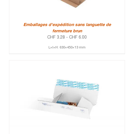
Emballages d'expédition sans languette de
fermeture brun
CHF
3.28
-
CHF
6.00
L×l×H: 630×450×13 mm