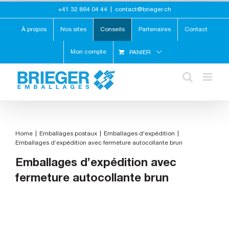
Skip
+41 32 864 04 44
|
contact@brieger.ch
to
content
À propos
Nos sites
Conseils
Partenaires
Contact
Mon compte
PANIER
Home
Emballages postaux
Emballages d'expédition
Emballages d’expédition avec fermeture autocollante brun
Emballages d’expédition avec
fermeture autocollante brun