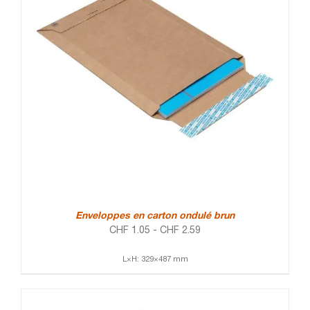
Enveloppes en carton ondulé brun
CHF
1.05
-
CHF
2.59
L×H: 329×487 mm