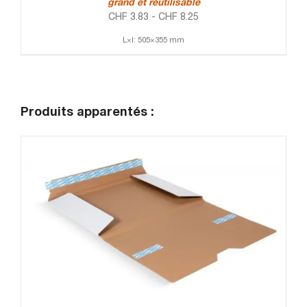
grand et réutilisable
CHF
3.83
-
CHF
8.25
L×l: 505×355 mm
Produits apparentés :