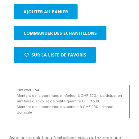
de
Emballages
AJOUTER AU PANIER
d'expédition
avec
fermeture
COMMANDER DES ÉCHANTILLONS
autocollante
brun
SUR LA LISTE DE FAVORIS
Prix excl. TVA
Montant de la commande inférieur à CHF 250.-, participation
aux frais d'envoi et de petite quantité CHF 15.00
Montant de la commande supérieur à CHF 250.-, franco
domicile
Avec cette solution d'emballage, vous optez pour une