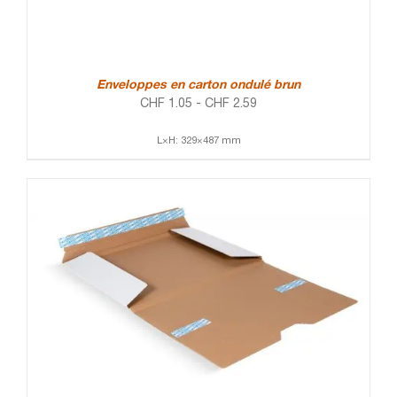
Enveloppes en carton ondulé brun
CHF
1.05
-
CHF
2.59
L×H: 329×487 mm