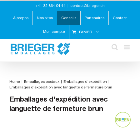
Skip
+41 32 864 04 44
|
contact@brieger.ch
to
content
À propos
Nos sites
Conseils
Partenaires
Contact
Mon compte
PANIER
Home
Emballages postaux
Emballages d'expédition
Emballages d'expédition avec languette de fermeture brun
Emballages d'expédition avec
languette de fermeture brun