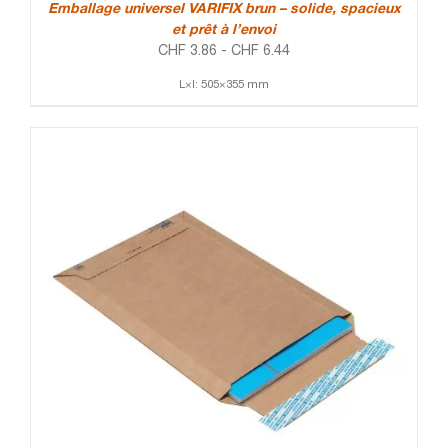
Emballage universel VARIFIX brun – solide, spacieux
et prêt à l’envoi
CHF
3.86
-
CHF
6.44
L×l: 505×355 mm