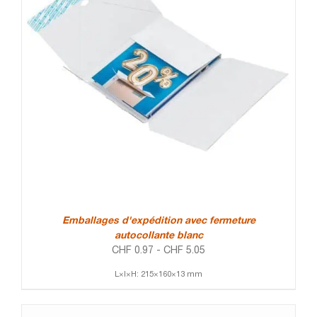
Emballages d'expédition avec fermeture
autocollante blanc
CHF
0.97
-
CHF
5.05
L×l×H: 215×160×13 mm