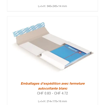
L×l×H: 340×245×14 mm
Emballages d'expédition avec fermeture
autocollante blanc
CHF
0.83
-
CHF
4.72
L×l×H: 214×170×16 mm