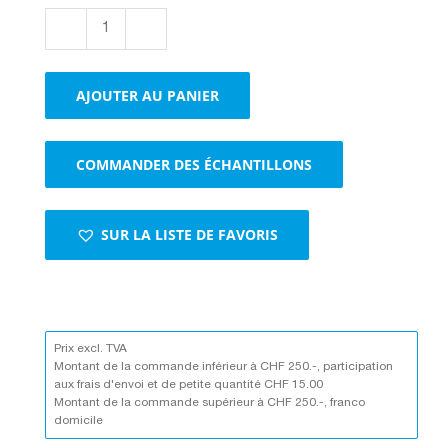
quantité
de
Emballages
AJOUTER AU PANIER
d'expédition
avec
languette
COMMANDER DES ÉCHANTILLONS
de
fermeture
brun
SUR LA LISTE DE FAVORIS
Prix excl. TVA
Montant de la commande inférieur à CHF 250.-, participation
aux frais d'envoi et de petite quantité CHF 15.00
Montant de la commande supérieur à CHF 250.-, franco
domicile