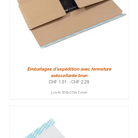
Emballages d’expédition avec fermeture
autocollante brun
CHF
1.01
-
CHF
2.29
L×l×H: 510×170×7 mm