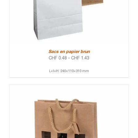
Sacs en papier brun
CHF
0.48
-
CHF
1.43
L×l×H: 240×110×310 mm