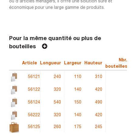
ou d'articles ménagers, il offre une solution sûre et
économique pour une large gamme de produits.
Pour la même quantité ou plus de
bouteilles
Nbr.
Article
Longueur
Largeur
Hauteur
Qu
bouteilles
56121
240
110
310
56122
320
140
420
56124
540
150
490
56222
320
140
420
56125
260
175
245
70