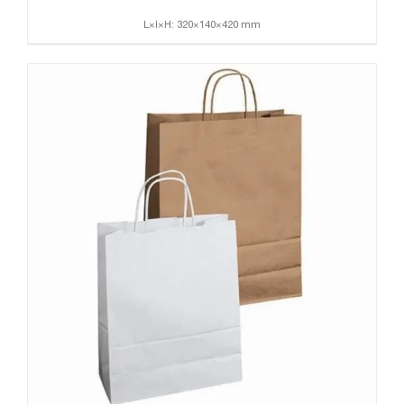
L×l×H: 320×140×420 mm