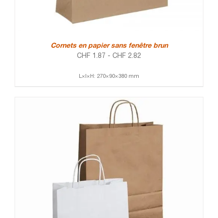
Cornets en papier sans fenêtre brun
CHF
1.87
-
CHF
2.82
L×l×H: 270×90×380 mm