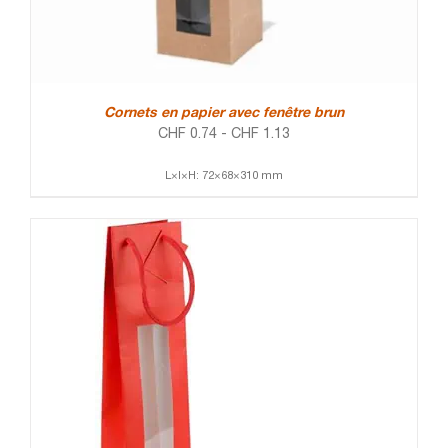
Cornets en papier avec fenêtre brun
CHF
0.74
-
CHF
1.13
L×l×H: 72×68×310 mm