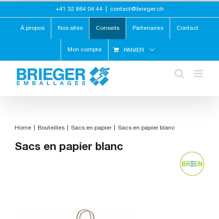
Skip
+41 32 864 04 44
|
contact@brieger.ch
to
content
À propos
Nos sites
Conseils
Partenaires
Contact
Mon compte
PANIER
Home
Bouteilles
Sacs en papier
Sacs en papier blanc
Sacs en papier blanc