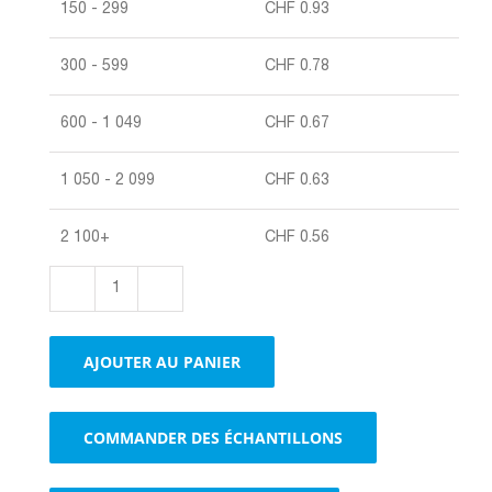
150 - 299
CHF
0.93
300 - 599
CHF
0.78
600 - 1 049
CHF
0.67
1 050 - 2 099
CHF
0.63
2 100+
CHF
0.56
quantité
de
Sacs
AJOUTER AU PANIER
en
papier
blanc
COMMANDER DES ÉCHANTILLONS