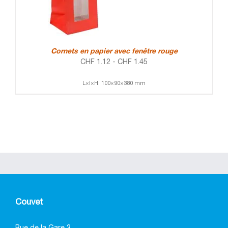
Cornets en papier avec fenêtre rouge
CHF
1.12
-
CHF
1.45
L×l×H: 100×90×380 mm
Couvet