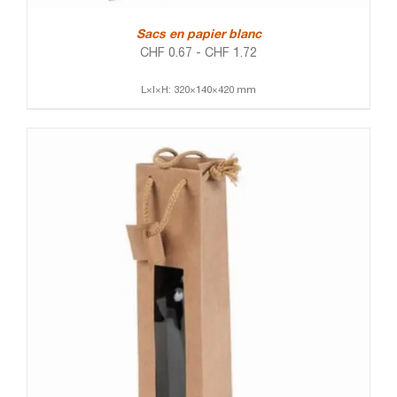
Sacs en papier blanc
CHF
0.67
-
CHF
1.72
L×l×H: 320×140×420 mm