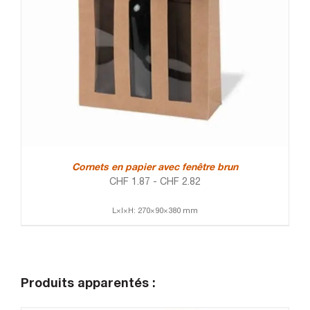
Cornets en papier avec fenêtre brun
CHF
1.87
-
CHF
2.82
L×l×H: 270×90×380 mm
Produits apparentés :