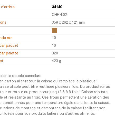
d’article
34140
CHF
4.02
ions
358 x 262 x 121 mm
r
de min
10
par paquet
10
par palette
320
et
423 g
pliante double cannelure
n carton aller-retour, la caisse qui remplace le plastique !
aisse pliable peut être réutilisée plusieurs fois. Du producteur au
uteur et retour au producteur jusqu’à 6 à 8 fois ! Caisse robuste,
le et résistante au froid. Ces trous permettent une aération des
s conditionnés pour une température égale dans toute la caisse.
tructions de montage et démontage de la caisse facilitent son
ion.Idéale pour vos produits laitiers ou d’autres aliments.