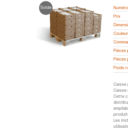
Solde
Numéro 
Prix
Dimens
Couleu
Comman
Pièces 
Pièces 
Poids n
Caisse 
Caisse e
Cette c
distrib
empilab
produit
Les ins
utilisat