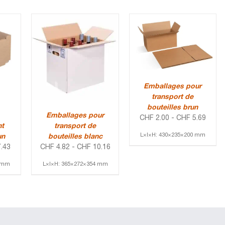
Emballages pour
transport de
bouteilles brun
Emballages pour
CHF
2.00
-
CHF
5.69
t
transport de
L×l×H: 430×235×200 mm
un
bouteilles blanc
.43
CHF
4.82
-
CHF
10.16
3 mm
L×l×H: 365×272×354 mm