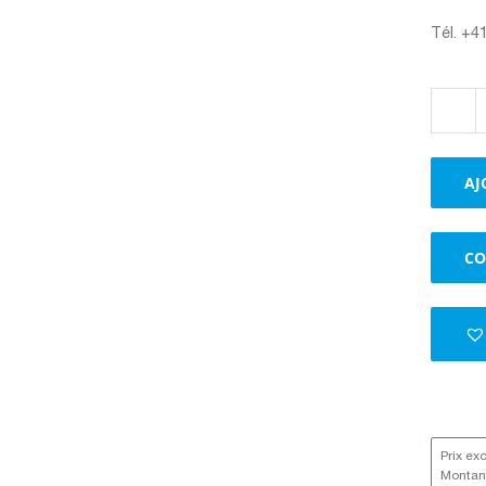
Tél. +4
AJ
CO
Prix ex
Montant