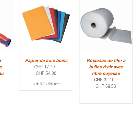
n
Papier de soie blanc
Rouleaux de film à
c
CHF
17.70
-
bulles d'air avec
au
CHF
54.80
fibre soyeuse
CHF
32.10
-
L×H: 500×750 mm
CHF
68.50