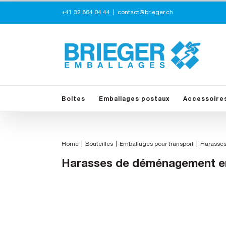
Skip
+41 32 864 04 44
|
contact@brieger.ch
to
content
Boites
Emballages postaux
Accessoire
Home
Bouteilles
Emballages pour transport
Harasses
Harasses de déménagement em