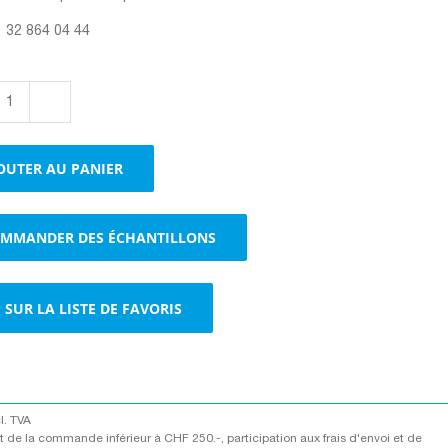
1 32 864 04 44
quantité
de
Harasses
OUTER AU PANIER
de
déménagement
empilables|Harasses
MMANDER DES ÉCHANTILLONS
de
transport
brun
SUR LA LISTE DE FAVORIS
cl. TVA
 de la commande inférieur à CHF 250.-, participation aux frais d'envoi et de