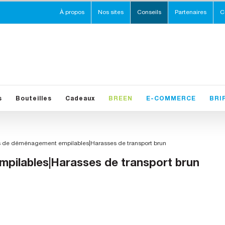
À propos
Nos sites
Conseils
Partenaires
C
s
Bouteilles
Cadeaux
BREEN
E-COMMERCE
BRI
 de déménagement empilables|Harasses de transport brun
pilables|Harasses de transport brun