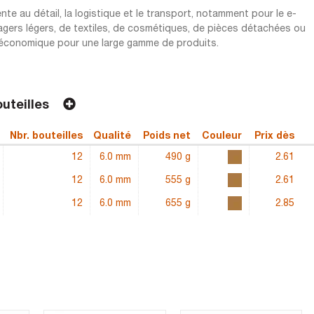
te au détail, la logistique et le transport, notamment pour le e-
agers légers, de textiles, de cosmétiques, de pièces détachées ou
et économique pour une large gamme de produits.
bouteilles
Nbr. bouteilles
Qualité
Poids net
Couleur
Prix dès
12
6.0 mm
490 g
2.61
12
6.0 mm
555 g
2.61
12
6.0 mm
655 g
2.85