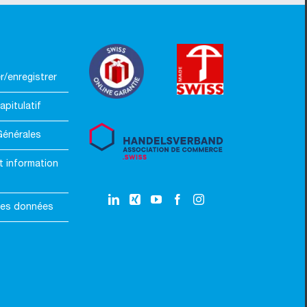
/enregistrer
apitulatif
Générales
t information
des données