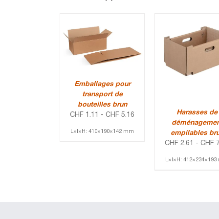
Emballages pour
transport de
bouteilles brun
Harasses de
CHF
1.11
-
CHF
5.16
déménagemen
L×l×H: 410×190×142 mm
empilables br
CHF
2.61
-
CHF
7
L×l×H: 412×234×19