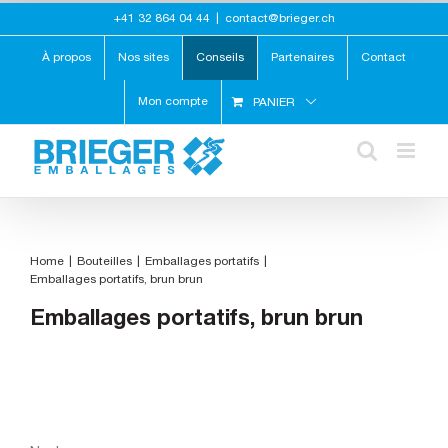
Skip
+41 32 864 04 44
|
contact@brieger.ch
to
content
À propos
Nos sites
Conseils
Partenaires
Contact
Mon compte
PANIER
Home
Bouteilles
Emballages portatifs
Emballages portatifs, brun brun
Emballages portatifs, brun brun