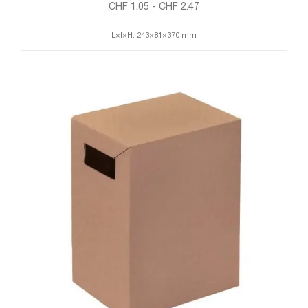
CHF
1.05
-
CHF
2.47
L×l×H: 243×81×370 mm