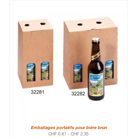
Emballages portatifs pour bière brun
CHF
0.87
-
CHF
2.35