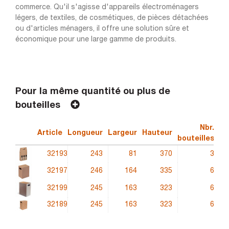
commerce. Qu'il s'agisse d'appareils électroménagers
légers, de textiles, de cosmétiques, de pièces détachées
ou d'articles ménagers, il offre une solution sûre et
économique pour une large gamme de produits.
Pour la même quantité ou plus de
bouteilles
Nbr.
Article
Longueur
Largeur
Hauteur
Qu
bouteilles
32193
243
81
370
3
1
32197
246
164
335
6
3
32199
245
163
323
6
2
32189
245
163
323
6
2