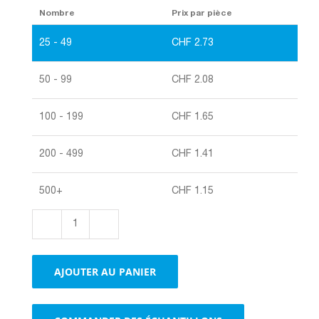
Nombre
Prix par pièce
25 - 49
CHF
2.73
50 - 99
CHF
2.08
100 - 199
CHF
1.65
200 - 499
CHF
1.41
500+
CHF
1.15
quantité
de
Emballages
AJOUTER AU PANIER
portatifs,
brun
brun