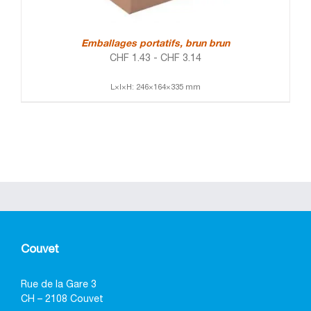
Emballages portatifs, brun brun
CHF
1.43
-
CHF
3.14
L×l×H: 246×164×335 mm
Couvet
Rue de la Gare 3
CH – 2108 Couvet