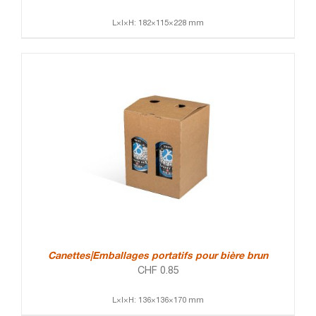
L×l×H: 182×115×228 mm
Canettes|Emballages portatifs pour bière brun
CHF
0.85
L×l×H: 136×136×170 mm