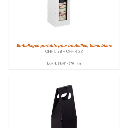
Emballages portatifs pour bouteilles, blanc blanc
CHF
0.78
-
CHF
4.22
L×l×H: 81×81×370 mm