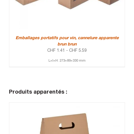
Emballages portatifs pour vin, cannelure apparente
brun brun
CHF
1.41
-
CHF
5.59
L×l×H: 273×89×330 mm
Produits apparentés :