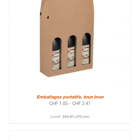
Emballages portatifs, brun brun
CHF
1.05
-
CHF
2.47
L×l×H: 243×81×370 mm