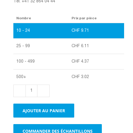
Tél. +41 32 864 04 44
Nombre
Prix par pièce
10 - 24
CHF
9.71
25 - 99
CHF
6.11
100 - 499
CHF
4.37
500+
CHF
3.02
quantité
de
Emballages
AJOUTER AU PANIER
portatifs
pour
bouteilles,
COMMANDER DES ÉCHANTILLONS
extérieur