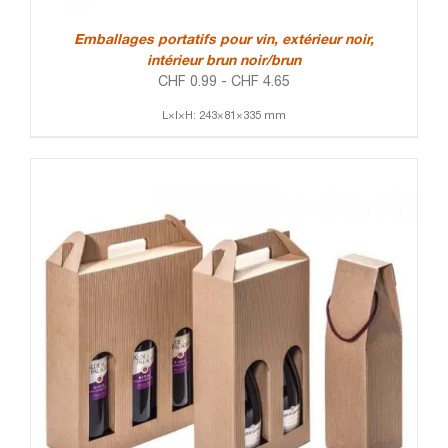
Emballages portatifs pour vin, extérieur noir,
intérieur brun noir/brun
CHF
0.99
-
CHF
4.65
L×l×H: 243×81×335 mm