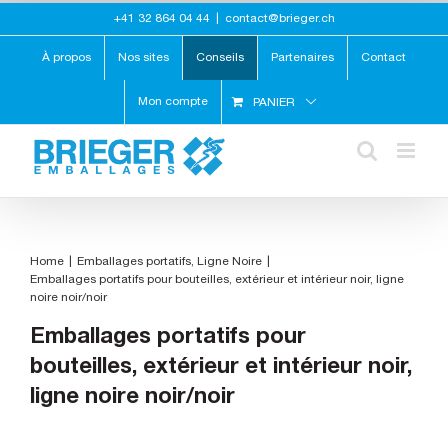
Skip
+41 32 864 04 44
|
contact@brieger.ch
to
content
À propos
Nos sites
Conseils
Partenaires
Contact
Mon compte
PANIER
Home
Emballages portatifs
Ligne Noire
Emballages portatifs pour bouteilles, extérieur et intérieur noir, ligne
noire noir/noir
Emballages portatifs pour
bouteilles, extérieur et intérieur noir,
ligne noire noir/noir