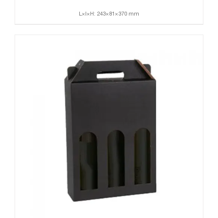
L×l×H: 243×81×370 mm