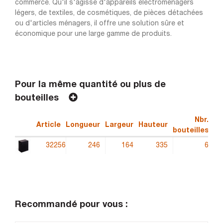
commerce. Qu'il s'agisse d'appareils électroménagers
légers, de textiles, de cosmétiques, de pièces détachées
ou d'articles ménagers, il offre une solution sûre et
économique pour une large gamme de produits.
Pour la même quantité ou plus de
bouteilles
Nbr.
Article
Longueur
Largeur
Hauteur
Qu
bouteilles
32256
246
164
335
6
2
Recommandé pour vous :