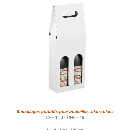
Emballages portatifs pour bouteilles, blanc blanc
CHF
1.00
-
CHF
2.49
L×l×H: 162×81×370 mm