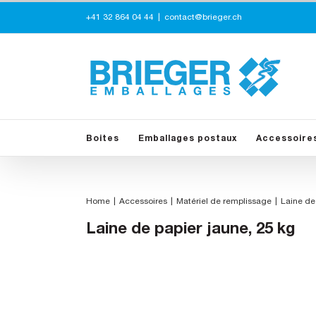
Skip
+41 32 864 04 44
|
contact@brieger.ch
to
content
Boites
Emballages postaux
Accessoire
Home
Accessoires
Matériel de remplissage
Laine de
Laine de papier jaune, 25 kg