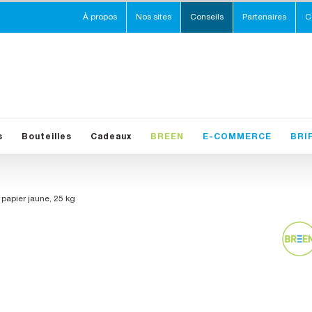
À propos
Nos sites
Conseils
Partenaires
C
s
Bouteilles
Cadeaux
BREEN
E-COMMERCE
BRI
 papier jaune, 25 kg