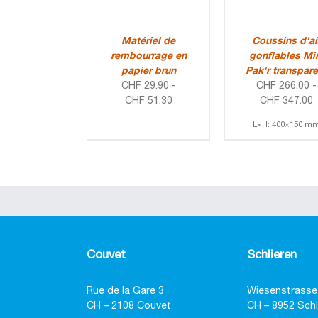
Matériel de
Coussins d'ai
rembourrage en
gonflables Mi
papier brun
Pak'r transpare
CHF
29.90
-
CHF
266.00
-
CHF
51.30
CHF
347.00
L×H: 400×150 m
Couvet
Schlieren
Rue de la Gare 3
Wiesenstrasse
CH – 2108 Couvet
CH – 8952 Schl