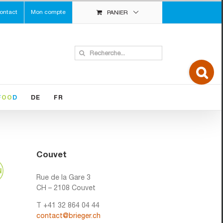
ontact
Mon compte
PANIER
Search
for:
Toggle
Sliding
Bar
Area
F
OO
D
DE
FR
Couvet
Rue de la Gare 3
CH – 2108 Couvet
T +41 32 864 04 44
contact@brieger.ch