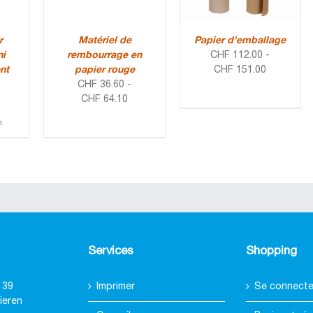
r
Matériel de
Papier d'emballage
ni
rembourrage en
CHF
112.00
-
nt
papier rouge
CHF
151.00
CHF
36.60
-
CHF
64.10
m
Services
Shopping
 39
Imprimer
Se connecter
ieren