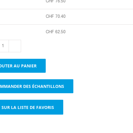
CHF
76.50
CHF
70.40
CHF
62.50
quantité
de
Laine
OUTER AU PANIER
de
papier
jaune,
MMANDER DES ÉCHANTILLONS
25
kg
SUR LA LISTE DE FAVORIS