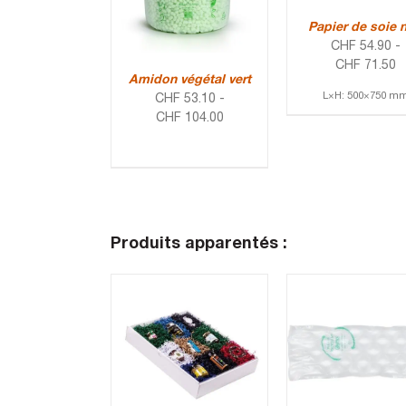
Papier de soie n
CHF
54.90
-
CHF
71.50
Amidon végétal vert
L×H: 500×750 m
CHF
53.10
-
CHF
104.00
Produits apparentés :