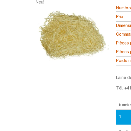
Neu!
Numéro 
Prix
Dimens
Comman
Pièces 
Pièces 
Poids n
Laine d
Tél. +4
Nomb
1