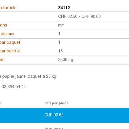
d’article
84112
CHF
62.50
-
CHF
90.60
ions
mm
de min
1
par paquet
1
par palette
16
et
25000 g
e papier jaune, paquet à 25 kg
1 32 864 04 44
re
Prix par pièce
CHF
90.60