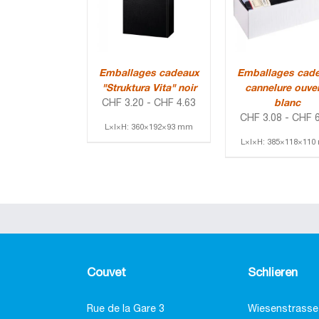
Emballages cadeaux
Emballages cad
"Struktura Vita" noir
cannelure ouve
CHF
3.20
-
CHF
4.63
blanc
CHF
3.08
-
CHF
6
L×l×H: 360×192×93 mm
L×l×H: 385×118×11
Couvet
Schlieren
Rue de la Gare 3
Wiesenstrasse