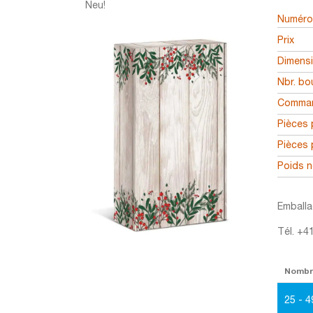
Neu!
Numéro 
Prix
Dimens
Nbr. bou
Comman
Pièces 
Pièces 
Poids n
Emballa
Tél. +4
Nomb
25 - 4