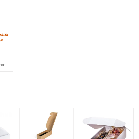
eaux
a"
 mm