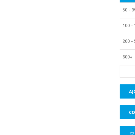
50 - 9
100 -
200 -
600+
AJ
CO