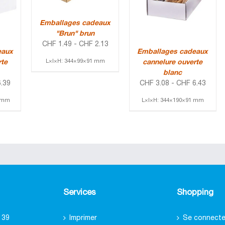
Emballages cadeaux
"Brun" brun
CHF
1.49
-
CHF
2.13
eaux
Emballages cadeaux
L×l×H: 344×99×91 mm
rte
cannelure ouverte
blanc
.39
CHF
3.08
-
CHF
6.43
0 mm
L×l×H: 344×190×91 mm
Services
Shopping
 39
Imprimer
Se connecter