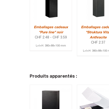
Emballages cadeaux
Emballages cad
"Pure line" noir
"Struktura Vit
CHF
2.48
-
CHF
3.59
Anthracite
CHF
2.37
L×l×H: 380×88×100 mm
L×l×H: 380×88×100
Produits apparentés :