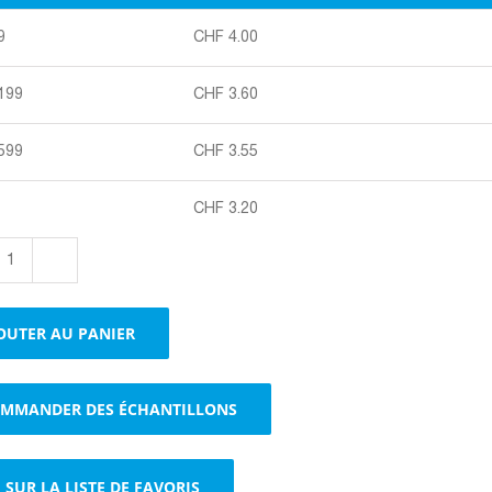
9
CHF
4.00
 199
CHF
3.60
 599
CHF
3.55
CHF
3.20
quantité
de
Emballages
OUTER AU PANIER
cadeaux,
branche
de
MMANDER DES ÉCHANTILLONS
baies,
2
bouteilles
SUR LA LISTE DE FAVORIS