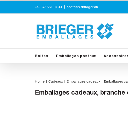
Skip
+41 32 864 04 44
|
contact@brieger.ch
to
content
Boites
Emballages postaux
Accessoire
Home
Cadeaux
Emballages cadeaux
Emballages cad
Emballages cadeaux, branche de