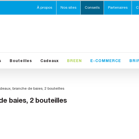
À propos
Nos sites
Conseils
Partenaires
C
s
Bouteilles
Cadeaux
BREEN
E-COMMERCE
BRI
eaux, branche de baies, 2 bouteilles
 baies, 2 bouteilles