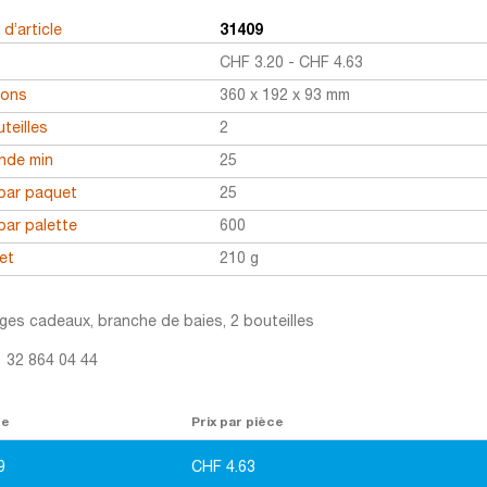
d’article
31409
CHF
3.20
-
CHF
4.63
ions
360 x 192 x 93 mm
teilles
2
de min
25
par paquet
25
par palette
600
et
210 g
ges cadeaux, branche de baies, 2 bouteilles
1 32 864 04 44
re
Prix par pièce
9
CHF
4.63