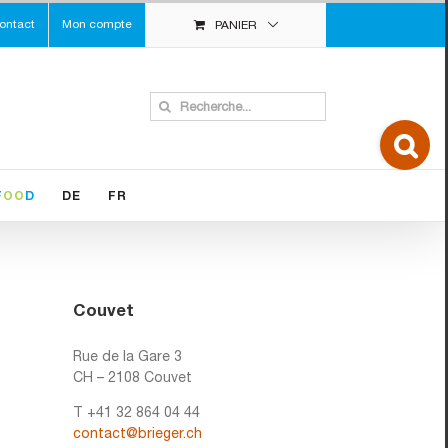
ontact
Mon compte
PANIER
Search
for:
Toggle
Sliding
Bar
Area
F
OO
D
DE
FR
Couvet
Rue de la Gare 3
CH – 2108 Couvet
T +41 32 864 04 44
contact@brieger.ch