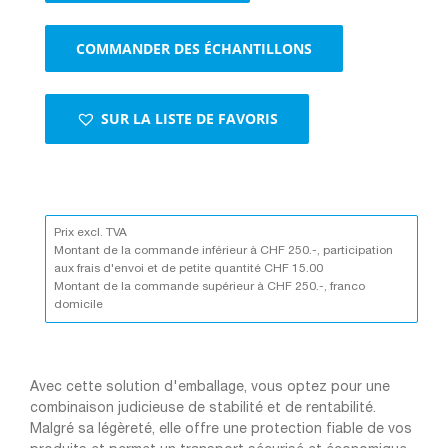
ondulé
en
COMMANDER DES ÉCHANTILLONS
format
bogen
–
4
SUR LA LISTE DE FAVORIS
mm,
1000
x
1200
mm
Prix excl. TVA
Montant de la commande inférieur à CHF 250.-, participation
aux frais d'envoi et de petite quantité CHF 15.00
Montant de la commande supérieur à CHF 250.-, franco
domicile
Avec cette solution d'emballage, vous optez pour une
combinaison judicieuse de stabilité et de rentabilité.
Malgré sa légèreté, elle offre une protection fiable de vos