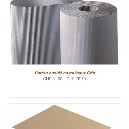
Carton ondulé en rouleaux Gris
CHF
31.00
-
CHF
78.70