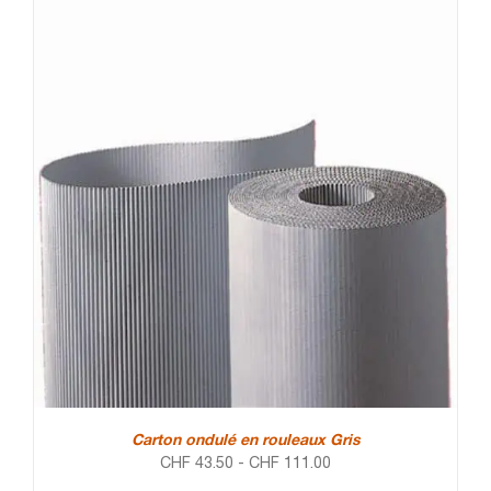
Carton ondulé en rouleaux Gris
CHF
43.50
-
CHF
111.00