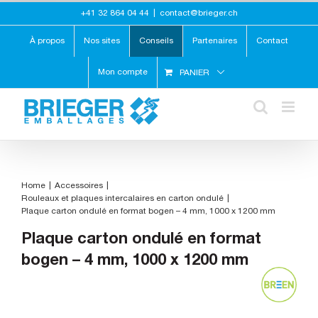
Skip
+41 32 864 04 44
|
contact@brieger.ch
to
content
À propos
Nos sites
Conseils
Partenaires
Contact
Mon compte
PANIER
Home
Accessoires
Rouleaux et plaques intercalaires en carton ondulé
Plaque carton ondulé en format bogen – 4 mm, 1000 x 1200 mm
Plaque carton ondulé en format
bogen – 4 mm, 1000 x 1200 mm