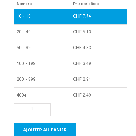
Nombre
Prix par pièce
10 - 19
CHF
7.74
20 - 49
CHF
5.13
50 - 99
CHF
4.33
100 - 199
CHF
3.49
200 - 399
CHF
2.91
400+
CHF
2.49
quantité
de
Plaque
AJOUTER AU PANIER
carton