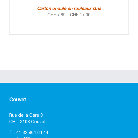
Carton ondulé en rouleaux Gris
CHF
7.89
-
CHF
17.00
Couvet
Rue de la Gare 3
CH – 2108 Couvet
T
+41 32 864 04 44