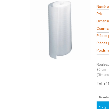
Numéro 
Prix
Dimens
Comman
Pièces 
Pièces 
Poids n
Rouleau
80 cm
(Dimens
Tél. +4
Nomb
1 - 2