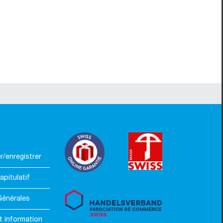
/enregistrer
apitulatif
Générales
t information