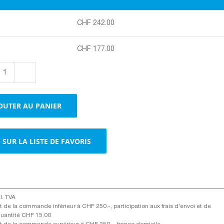
CHF
242.00
CHF
177.00
quantité
de
Rouleaux
OUTER AU PANIER
de
film
en
SUR LA LISTE DE FAVORIS
mousse
cl. TVA
 de la commande inférieur à CHF 250.-, participation aux frais d'envoi et de
quantité CHF 15.00