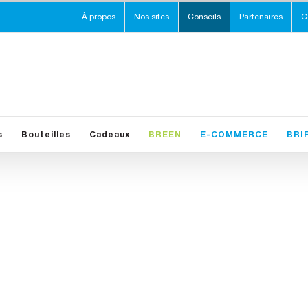
À propos
Nos sites
Conseils
Partenaires
C
s
Bouteilles
Cadeaux
BREEN
E-COMMERCE
BRI