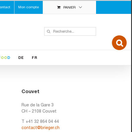
ontact
Mon compte
PANIER
Search
for:
Toggle
Sliding
Bar
Area
F
OO
D
DE
FR
Couvet
Rue de la Gare 3
CH – 2108 Couvet
T +41 32 864 04 44
contact@brieger.ch