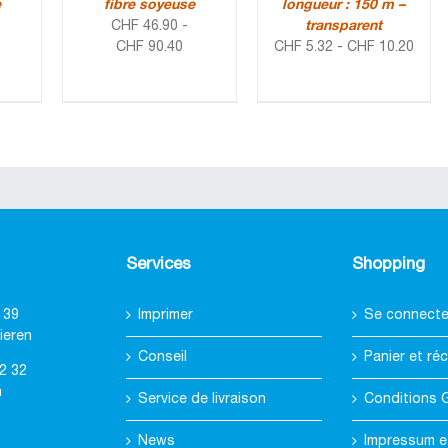
e
fibre soyeuse
longueur : 150 m –
CHF
46.90
-
transparent
CHF
90.40
CHF
5.32
-
CHF
10.20
Services
Shopping
 39
Imprimer
Se connecter
ieren
Conseil
Panier et réc
2 32
h
Service de livraison
Conditions 
News
Impressum e