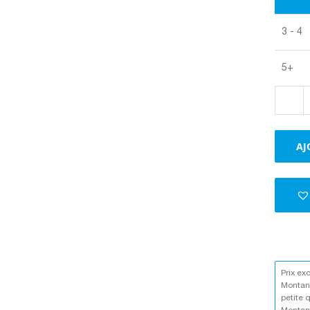
3 - 4
5+
AJ
Prix ex
Montant
petite 