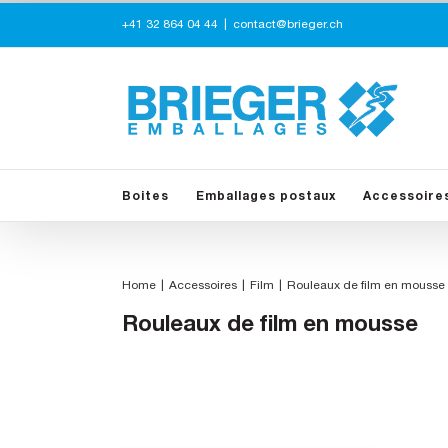
Skip
+41 32 864 04 44
|
contact@brieger.ch
to
content
Boites
Emballages postaux
Accessoire
Home
Accessoires
Film
Rouleaux de film en mousse
Rouleaux de film en mousse