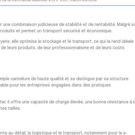
 de la commande supérieur à CHF 250.-, franco domicile
une combinaison judicieuse de stabilité et de rentabilité. Malgré s
 produits et permet un transport sécurisé et économique.
ens, elle optimise le stockage et le transport, ce qui la rend idéale
 de leurs produits, de leur professionnalisme et de leurs coûts
mple cannelure de haute qualité et se distingue par sa structure
urable pour les entreprises engagées dans des pratiques
er, il offre une capacité de charge élevée, une bonne résistance à l
tes tailles.
te au détail, la logistique et le transport, notamment pour le e-