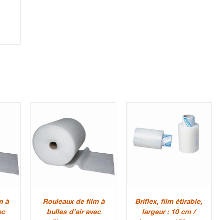
m à
Rouleaux de film à
Briflex, film étirable,
ec
bulles d'air avec
largeur : 10 cm /