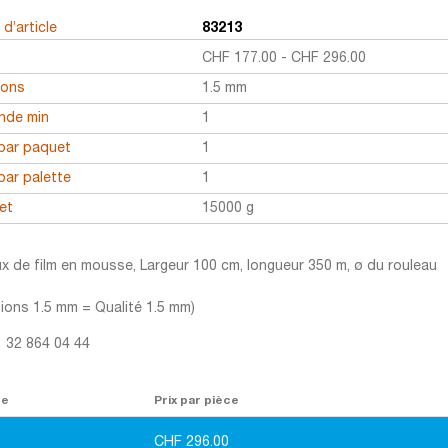
d’article
83213
CHF
177.00
-
CHF
296.00
ions
1.5 mm
de min
1
par paquet
1
par palette
1
et
15000 g
x de film en mousse, Largeur 100 cm, longueur 350 m, ø du rouleau
ions 1.5 mm = Qualité 1.5 mm)
1 32 864 04 44
re
Prix par pièce
CHF
296.00