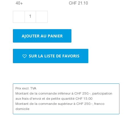
40+
CHF
21.10
quantité
de
Carton
AJOUTER AU PANIER
gris
de
haute
SUR LA LISTE DE FAVORIS
qualité
–
0,83
mm
d'épaisseur,
polyvalent
Prix excl. TVA
Montant de la commande inférieur à CHF 250.-, participation
aux frais d'envoi et de petite quantité CHF 15.00
Montant de la commande supérieur à CHF 250.-, franco
domicile