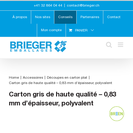
Skip
+41 32 864 04 44
|
contact@brieger.ch
to
content
À propos
Nos sites
Conseils
Partenaires
Contact
Mon compte
PANIER
Home
Accessoires
Découpes en carton plat
Carton gris de haute qualité – 0,83 mm d’épaisseur, polyvalent
Carton gris de haute qualité – 0,83
mm d’épaisseur, polyvalent