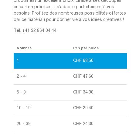
produit est un excellent choix. Grâce à ses découpes
en carton précises, il s’adapte parfaitement à vos
besoins. Profitez des nombreuses possibilités offertes
par ce matériau pour donner vie à vos idées créatives !
Tél. +41 32 864 04 44
Nombre
Prix par pièce
1
CHF
68.50
2 - 4
CHF
47.60
5 - 9
CHF
34.90
10 - 19
CHF
29.40
20 - 39
CHF
24.30