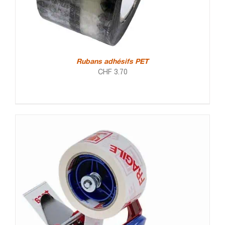
Rubans adhésifs PET
CHF
3.70