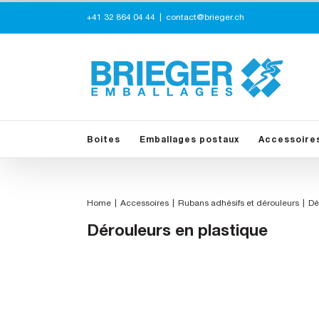
Skip
+41 32 864 04 44
|
contact@brieger.ch
to
content
Boites
Emballages postaux
Accessoire
Home
Accessoires
Rubans adhésifs et dérouleurs
Dé
Dérouleurs en plastique