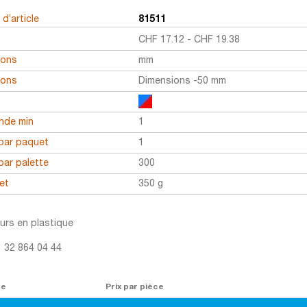
d’article
81511
CHF
17.12
-
CHF
19.38
ions
mm
ions
Dimensions -50 mm
r
de min
1
par paquet
1
par palette
300
et
350 g
urs en plastique
1 32 864 04 44
re
Prix par pièce