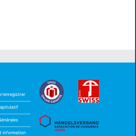
/enregistrer
apitulatif
Générales
t information