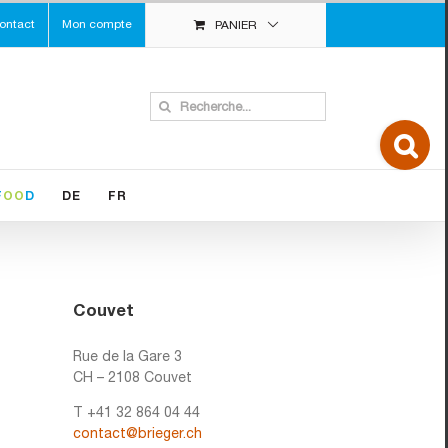
ontact
Mon compte
PANIER
Search
for:
Toggle
Sliding
Bar
Area
F
OO
D
DE
FR
Couvet
Rue de la Gare 3
CH – 2108 Couvet
T +41 32 864 04 44
contact@brieger.ch