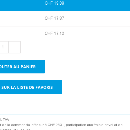
CHF
19.38
CHF
17.87
CHF
17.12
quantité
de
Dérouleurs
OUTER AU PANIER
en
plastique
SUR LA LISTE DE FAVORIS
cl. TVA
 de la commande inférieur à CHF 250.-, participation aux frais d'envoi et de