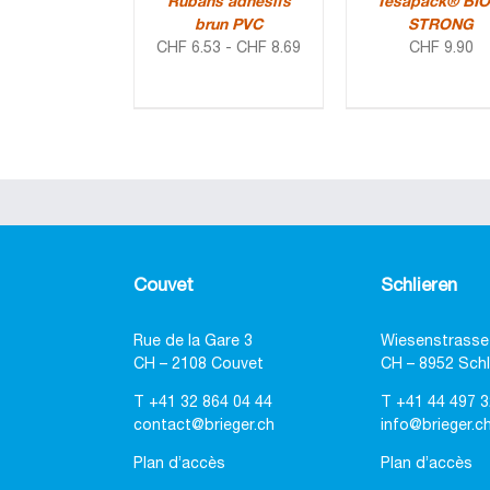
Rubans adhésifs
Tesapack® BIO
brun PVC
STRONG
CHF
6.53
-
CHF
8.69
CHF
9.90
Couvet
Schlieren
Rue de la Gare 3
Wiesenstrasse
CH – 2108 Couvet
CH – 8952 Schl
T
+41 32 864 04 44
T
+41 44 497 3
contact@brieger.ch
info@brieger.c
Plan d’accès
Plan d’accès