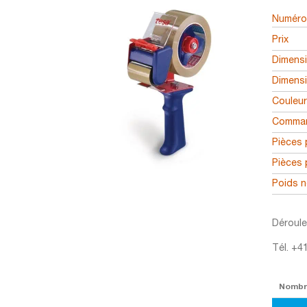
Numéro 
Prix
Dimens
Dimens
Couleu
Comman
Pièces 
Pièces 
Poids n
Déroule
Tél. +4
Nomb