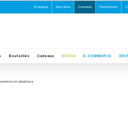
À propos
Nos sites
Conseils
Partenaires
C
s
Bouteilles
Cadeaux
BREEN
E-COMMERCE
BRI
rouleurs en plastique