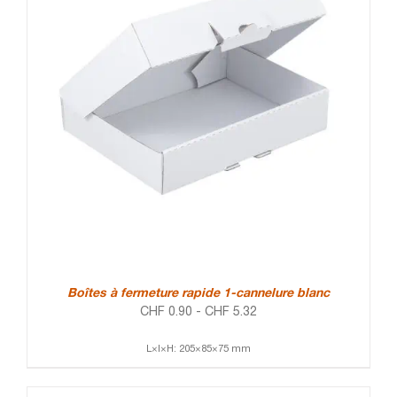
Boîtes à fermeture rapide 1-cannelure blanc
CHF
0.90
-
CHF
5.32
L×l×H: 205×85×75 mm