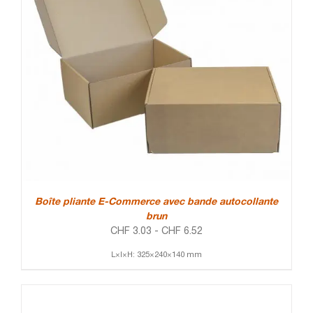
Boîte pliante E-Commerce avec bande autocollante
brun
CHF
3.03
-
CHF
6.52
L×l×H: 325×240×140 mm