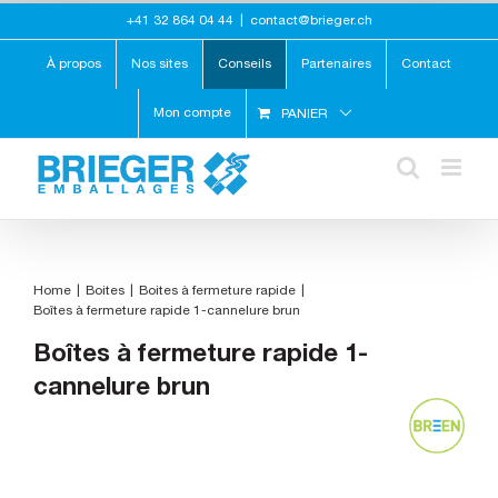
Skip
+41 32 864 04 44
|
contact@brieger.ch
to
content
À propos
Nos sites
Conseils
Partenaires
Contact
Mon compte
PANIER
Home
Boites
Boites à fermeture rapide
Boîtes à fermeture rapide 1-cannelure brun
Boîtes à fermeture rapide 1-
cannelure brun