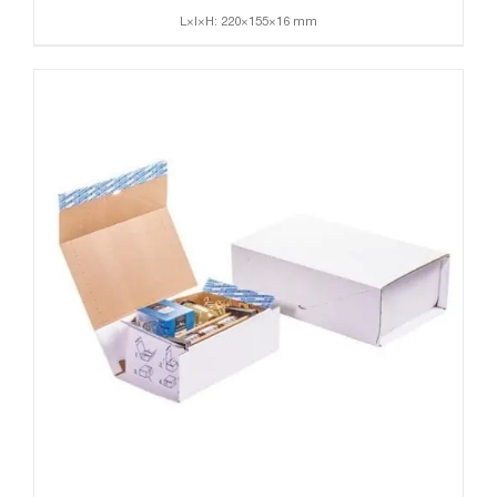
L×l×H: 220×155×16 mm