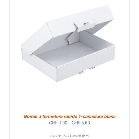
Boîtes à fermeture rapide 1-cannelure blanc
CHF
1.00
-
CHF
5.63
L×l×H: 152×125×85 mm