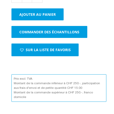
de
Boîtes
AJOUTER AU PANIER
à
fermeture
rapide
COMMANDER DES ÉCHANTILLONS
1-
cannelure
brun
SUR LA LISTE DE FAVORIS
Prix excl. TVA
Montant de la commande inférieur à CHF 250.-, participation
aux frais d'envoi et de petite quantité CHF 15.00
Montant de la commande supérieur à CHF 250.-, franco
domicile