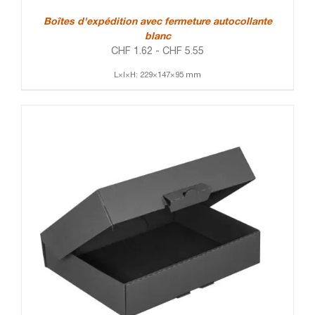
Boîtes d'expédition avec fermeture autocollante
blanc
CHF
1.62
-
CHF
5.55
L×l×H: 229×147×95 mm