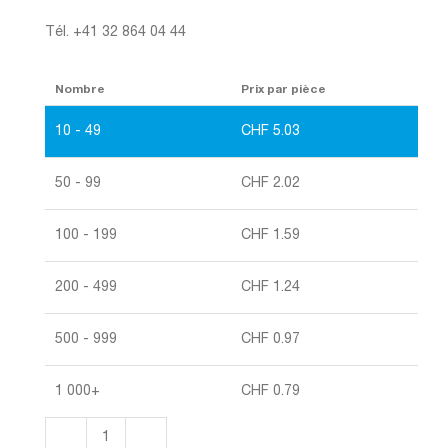
Tél. +41 32 864 04 44
Nombre
Prix par pièce
10 - 49
CHF
5.03
50 - 99
CHF
2.02
100 - 199
CHF
1.59
200 - 499
CHF
1.24
500 - 999
CHF
0.97
1 000+
CHF
0.79
quantité