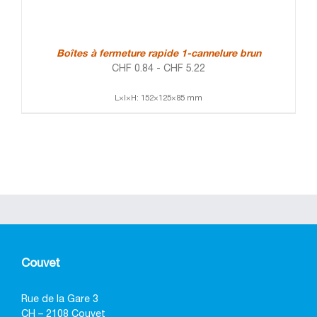
Boîtes à fermeture rapide 1-cannelure brun
CHF
0.84
-
CHF
5.22
L×l×H: 152×125×85 mm
Couvet
Rue de la Gare 3
CH – 2108 Couvet