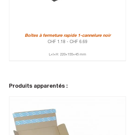
Boîtes à fermeture rapide 1-cannelure noir
CHF
1.18
-
CHF
6.69
L×l×H: 220×155×45 mm
Produits apparentés :