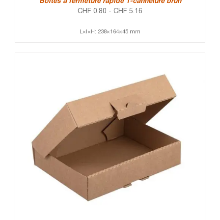
Boîtes à fermeture rapide 1-cannelure brun
CHF
0.80
-
CHF
5.16
L×l×H: 238×164×45 mm