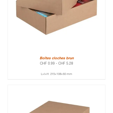
Boîtes cloches brun
CHF
0.99
-
CHF
5.28
L×l×H: 215×108×60 mm