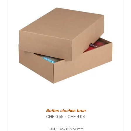
Boîtes cloches brun
CHF
0.55
-
CHF
4.08
L×l×H: 145×127×54 mm