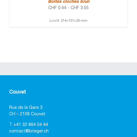
Boîtes cloches brun
CHF
0.44
-
CHF
3.55
L×l×H: 214×151×25 mm
Couvet
Rue de la Gare 3
CH – 2108 Couvet
T
+41 32 864 04 44
contact@brieger.ch