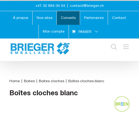
Skip
+41 32 864 04 44
|
contact@brieger.ch
to
content
À propos
Nos sites
Conseils
Partenaires
Contact
Mon compte
PANIER
Home
Boites
Boites cloches
Boîtes cloches blanc
Boîtes cloches blanc