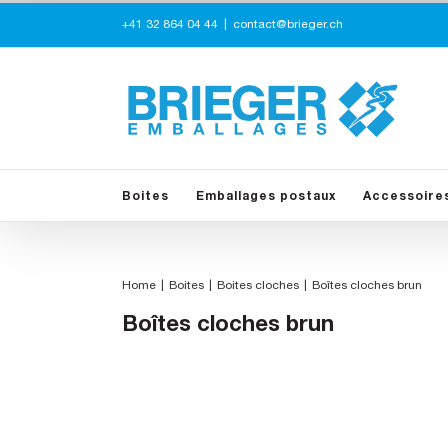
Skip
+41 32 864 04 44
|
contact@brieger.ch
to
content
Boites
Emballages postaux
Accessoire
Home
Boites
Boites cloches
Boîtes cloches brun
Boîtes cloches brun