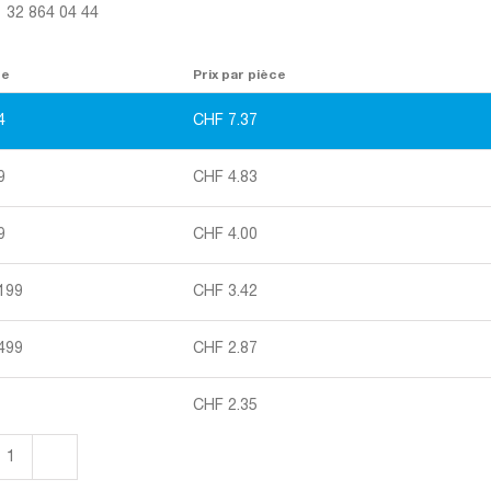
1 32 864 04 44
re
Prix par pièce
4
CHF
7.37
9
CHF
4.83
9
CHF
4.00
 199
CHF
3.42
 499
CHF
2.87
CHF
2.35
quantité
de