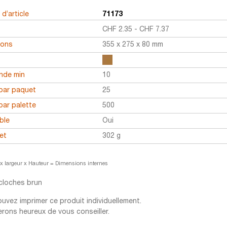
d’article
71173
CHF
2.35
-
CHF
7.37
ions
355 x 275 x 80 mm
r
de min
10
par paquet
25
par palette
500
ble
Oui
et
302 g
x largeur x Hauteur = Dimensions internes
cloches brun
uvez imprimer ce produit individuellement.
rons heureux de vous conseiller.