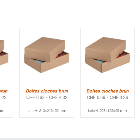
brun
Boîtes cloches brun
Boîtes cloches brun
.22
CHF
0.62
-
CHF
4.32
CHF
0.69
-
CHF
4.26
 mm
L×l×H: 213×213×50 mm
L×l×H: 227×155×55 mm