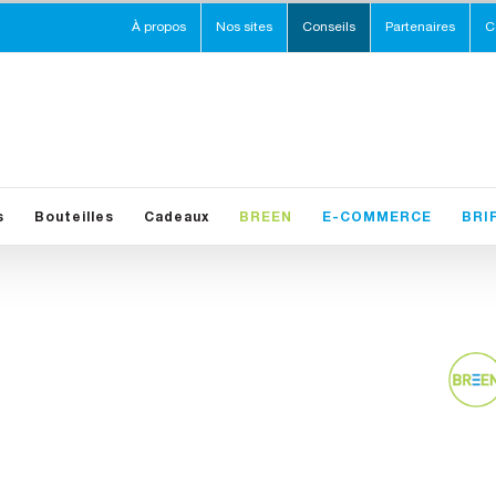
À propos
Nos sites
Conseils
Partenaires
C
s
Bouteilles
Cadeaux
BREEN
E-COMMERCE
BRI