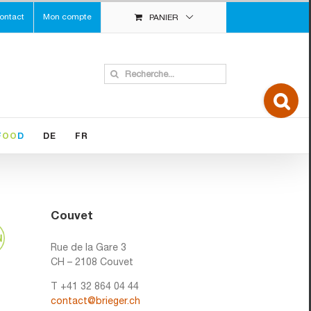
ontact
Mon compte
PANIER
Search
for:
Toggle
Sliding
Bar
Area
F
OO
D
DE
FR
Couvet
Rue de la Gare 3
CH – 2108 Couvet
T +41 32 864 04 44
contact@brieger.ch