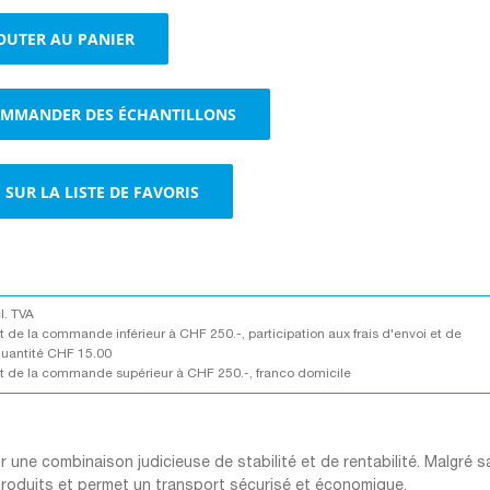
Boîtes
OUTER AU PANIER
cloches
brun
MMANDER DES ÉCHANTILLONS
SUR LA LISTE DE FAVORIS
cl. TVA
 de la commande inférieur à CHF 250.-, participation aux frais d'envoi et de
quantité CHF 15.00
 de la commande supérieur à CHF 250.-, franco domicile
une combinaison judicieuse de stabilité et de rentabilité. Malgré s
 produits et permet un transport sécurisé et économique.