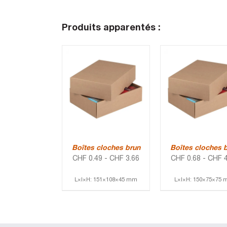
Produits apparentés :
Boîtes cloches brun
Boîtes cloches 
CHF
0.49
-
CHF
3.66
CHF
0.68
-
CHF
4
L×l×H: 151×108×45 mm
L×l×H: 150×75×75