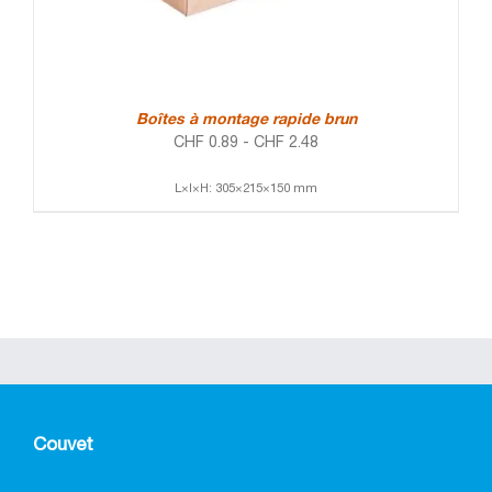
Boîtes à montage rapide brun
CHF
0.89
-
CHF
2.48
L×l×H: 305×215×150 mm
Couvet