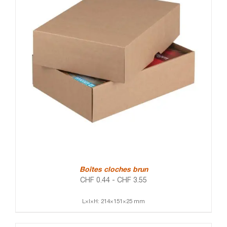
Boîtes cloches brun
CHF
0.44
-
CHF
3.55
L×l×H: 214×151×25 mm