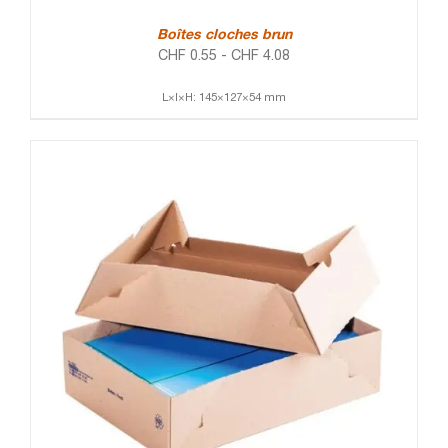
Boîtes cloches brun
CHF
0.55
-
CHF
4.08
L×l×H: 145×127×54 mm