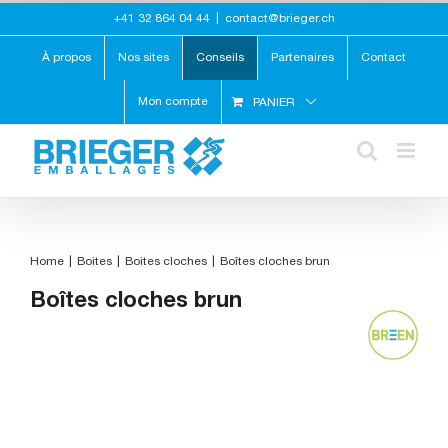
Skip
+41 32 864 04 44
|
contact@brieger.ch
to
content
À propos
Nos sites
Conseils
Partenaires
Contact
Mon compte
PANIER
Home
Boites
Boites cloches
Boîtes cloches brun
Boîtes cloches brun