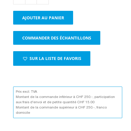
quantité
de
Boîtes
AJOUTER AU PANIER
cloches
brun
COMMANDER DES ÉCHANTILLONS
SUR LA LISTE DE FAVORIS
Prix excl. TVA
Montant de la commande inférieur à CHF 250.-, participation
aux frais d'envoi et de petite quantité CHF 15.00
Montant de la commande supérieur à CHF 250.-, franco
domicile