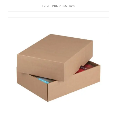
L×l×H: 213×213×50 mm