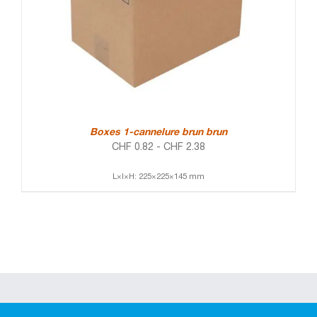
Boxes 1-cannelure brun brun
CHF
0.82
-
CHF
2.38
L×l×H: 225×225×145 mm