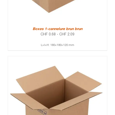
Boxes 1-cannelure brun brun
CHF
0.68
-
CHF
2.09
L×l×H: 180×180×120 mm