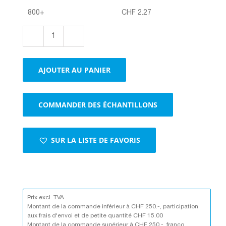
800+
CHF
2.27
quantité
de
Boxes
AJOUTER AU PANIER
1-
cannelure
brun
COMMANDER DES ÉCHANTILLONS
brun
SUR LA LISTE DE FAVORIS
Prix excl. TVA
Montant de la commande inférieur à CHF 250.-, participation
aux frais d'envoi et de petite quantité CHF 15.00
Montant de la commande supérieur à CHF 250.-, franco