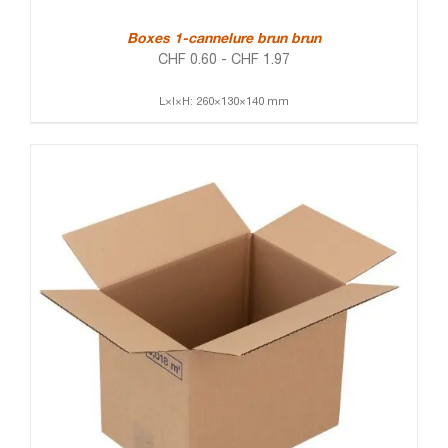
Boxes 1-cannelure brun brun
CHF
0.60
-
CHF
1.97
L×l×H: 260×130×140 mm