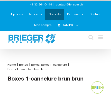
Skip
+41 32 864 04 44
|
contact@brieger.ch
to
content
À propos
Nos sites
Conseils
Partenaires
Contact
Mon compte
PANIER
Home
Boites
Boxes
Boxes 1-cannelure
Boxes 1-cannelure brun brun
Boxes 1-cannelure brun brun