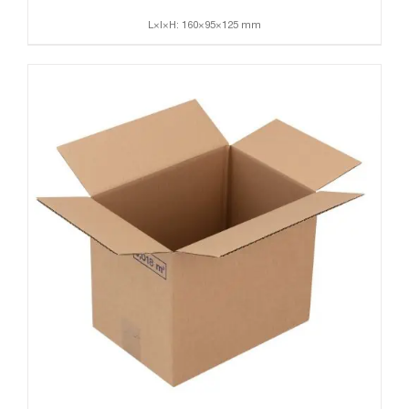
L×l×H: 160×95×125 mm