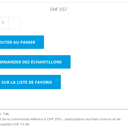
CHF
3.57
quantité
de
Boxes
OUTER AU PANIER
pour
palette
brun
MMANDER DES ÉCHANTILLONS
SUR LA LISTE DE FAVORIS
cl. TVA
 de la commande inférieur à CHF 250.-, participation aux frais d'envoi et de
quantité CHF 15.00