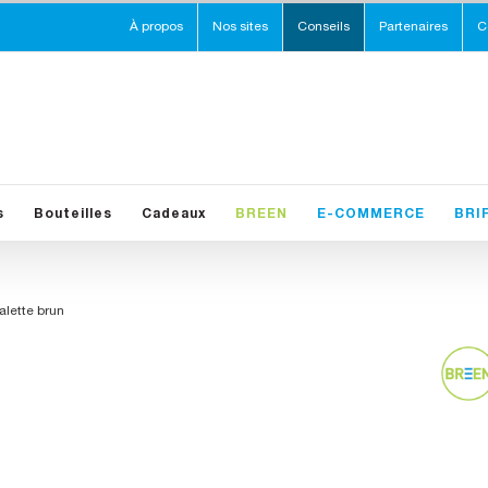
À propos
Nos sites
Conseils
Partenaires
C
s
Bouteilles
Cadeaux
BREEN
E-COMMERCE
BRI
alette brun