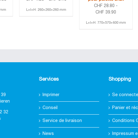
CHF
28.80
-
5 mm
L×l×H: 260×260×260 mm
CHF
39.90
L×l×H: 770×570×600 mm
Services
Shopping
 39
Imprimer
Se connecter
ieren
Conseil
Panier et réc
2 32
h
Service de livraison
Conditions 
News
Impressum e