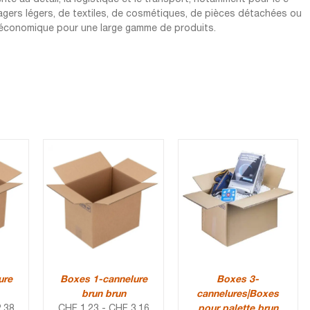
agers légers, de textiles, de cosmétiques, de pièces détachées ou
et économique pour une large gamme de produits.
ure
Boxes 1-cannelure
Boxes 3-
brun brun
cannelures|Boxes
.38
CHF
1.23
-
CHF
3.16
pour palette brun