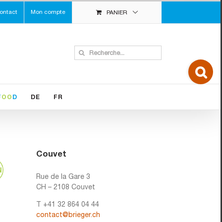
ontact
Mon compte
PANIER
Search
for:
Toggle
Sliding
Bar
Area
F
OO
D
DE
FR
Couvet
Rue de la Gare 3
CH – 2108 Couvet
T +41 32 864 04 44
contact@brieger.ch