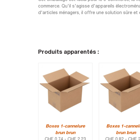
commerce. Qu'il s'agisse d'appareils électromén
d'articles ménagers, il offre une solution sûre 
Produits apparentés :
Boxes 1-cannelure
Boxes 1-cannel
brun brun
brun brun
CHF
0.74
-
CHF
2.23
CHF
0.82
-
CHF
2