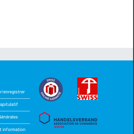
/enregistrer
apitulatif
Générales
t information