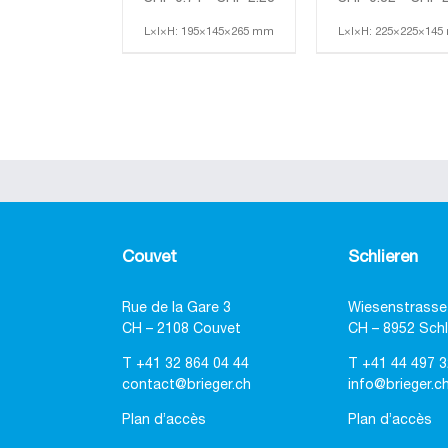
L×l×H: 195×145×265 mm
L×l×H: 225×225×14
Couvet
Schlieren
Rue de la Gare 3
Wiesenstrasse
CH – 2108 Couvet
CH – 8952 Schl
T
+41 32 864 04 44
T
+41 44 497 3
contact@brieger.ch
info@brieger.c
Plan d’accès
Plan d’accès