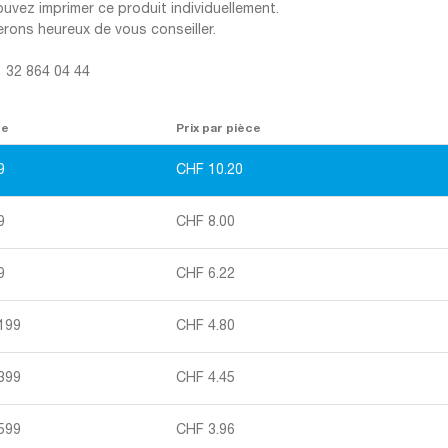
uvez imprimer ce produit individuellement.
rons heureux de vous conseiller.
1 32 864 04 44
re
Prix par pièce
9
CHF
10.20
9
CHF
8.00
9
CHF
6.22
 199
CHF
4.80
 399
CHF
4.45
 599
CHF
3.96