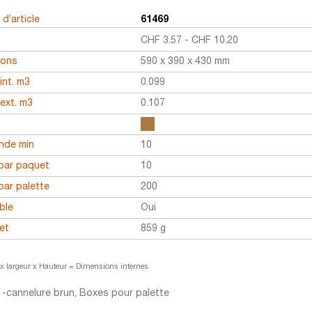
d’article
61469
CHF
3.57
-
CHF
10.20
ions
590 x 390 x 430 mm
int. m3
0.099
ext. m3
0.107
r
de min
10
par paquet
10
par palette
200
ble
Oui
et
859 g
x largeur x Hauteur = Dimensions internes
-cannelure brun, Boxes pour palette