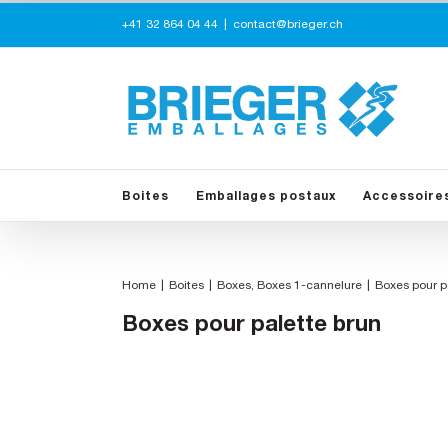
Skip
+41 32 864 04 44
|
contact@brieger.ch
to
content
Boites
Emballages postaux
Accessoire
Home
Boites
Boxes
Boxes 1-cannelure
Boxes pour p
Boxes pour palette brun