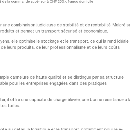
 de la commande supérieur à CHF 250.-, franco domicile
une combinaison judicieuse de stabilité et de rentabilité. Malgré s
 produits et permet un transport sécurisé et économique.
ens, elle optimise le stockage et le transport, ce qui la rend idéale
 de leurs produits, de leur professionnalisme et de leurs coûts
mple cannelure de haute qualité et se distingue par sa structure
urable pour les entreprises engagées dans des pratiques
er, il offre une capacité de charge élevée, une bonne résistance à l
tes tailles.
te au détail, la logistique et le transport, notamment pour le e-