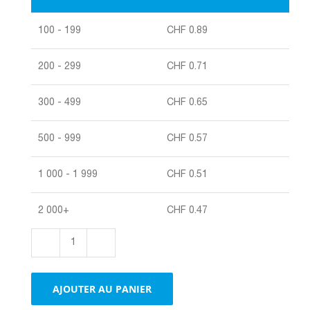
100 - 199
CHF
0.89
200 - 299
CHF
0.71
300 - 499
CHF
0.65
500 - 999
CHF
0.57
1 000 - 1 999
CHF
0.51
2 000+
CHF
0.47
quantité
de
Enveloppes
AJOUTER AU PANIER
à
bulles