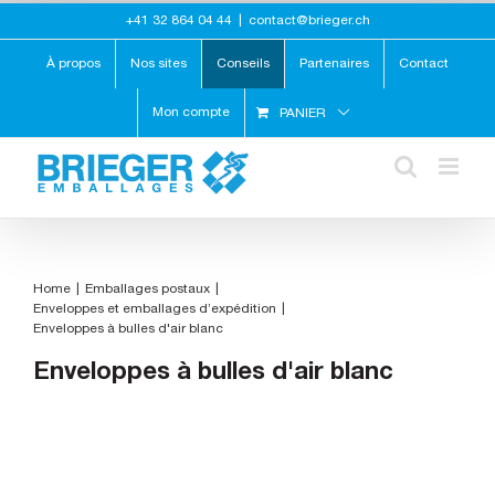
Skip
+41 32 864 04 44
|
contact@brieger.ch
to
content
À propos
Nos sites
Conseils
Partenaires
Contact
Mon compte
PANIER
Home
Emballages postaux
Enveloppes et emballages d’expédition
Enveloppes à bulles d'air blanc
Enveloppes à bulles d'air blanc