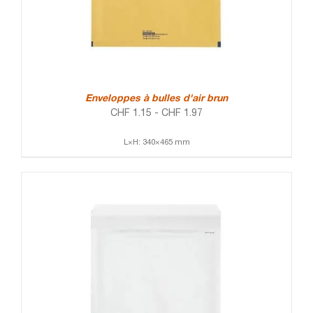
Enveloppes à bulles d'air brun
CHF
1.15
-
CHF
1.97
L×H: 340×465 mm