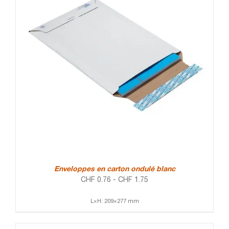
Enveloppes en carton ondulé blanc
CHF
0.76
-
CHF
1.75
L×H: 209×277 mm