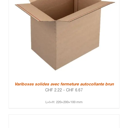
Variboxes solides avec fermeture autocollante brun
CHF
2.22
-
CHF
6.67
L×l×H: 220×200×100 mm