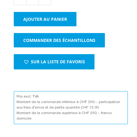
quantité
de
Variboxes
AJOUTER AU PANIER
sans
fermeture
autocollante
COMMANDER DES ÉCHANTILLONS
brun
SUR LA LISTE DE FAVORIS
Prix excl. TVA
Montant de la commande inférieur à CHF 250.-, participation
aux frais d'envoi et de petite quantité CHF 15.00
Montant de la commande supérieur à CHF 250.-, franco
domicile