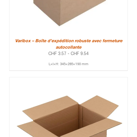
Varibox – Boîte d’expédition robuste avec fermeture
autocollante
CHF
3.57
-
CHF
9.54
L×l×H: 345×285×190 mm