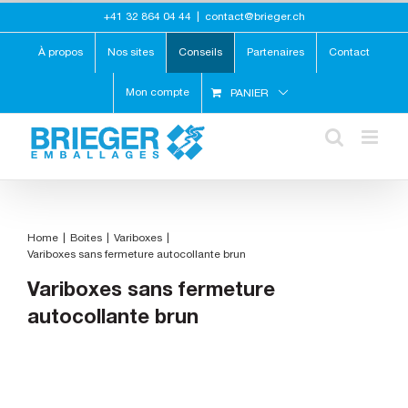
Skip
+41 32 864 04 44
|
contact@brieger.ch
to
content
À propos
Nos sites
Conseils
Partenaires
Contact
Mon compte
PANIER
Home
Boites
Variboxes
Variboxes sans fermeture autocollante brun
Variboxes sans fermeture
autocollante brun