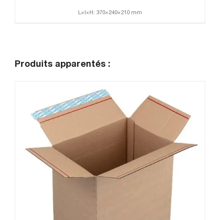
L×l×H: 370×240×210 mm
Produits apparentés :