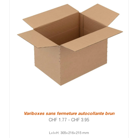
Variboxes sans fermeture autocollante brun
CHF
1.77
-
CHF
3.95
L×l×H: 305×216×215 mm