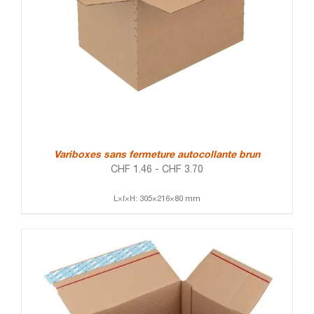
Variboxes sans fermeture autocollante brun
CHF
1.46
-
CHF
3.70
L×l×H: 305×216×80 mm