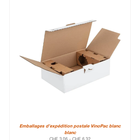
Emballages d’expédition postale VinoPac blanc
blanc
CHF
3.06
-
CHF
6.32