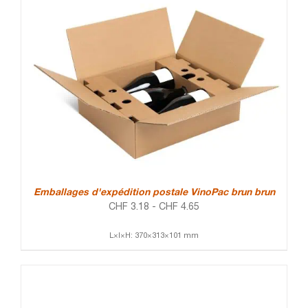
Emballages d'expédition postale VinoPac brun brun
CHF
3.18
-
CHF
4.65
L×l×H: 370×313×101 mm