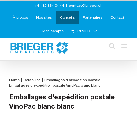
Skip
+41 32 864 04 44
|
contact@brieger.ch
to
content
À propos
Nos sites
Conseils
Partenaires
Contact
Mon compte
PANIER
Home
Bouteilles
Emballages d'expédition postale
Emballages d'expédition postale VinoPac blanc blanc
Emballages d'expédition postale
VinoPac blanc blanc