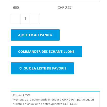
600+
CHF
2.37
quantité
de
Emballages
AJOUTER AU PANIER
d'expédition
postale
VinoPac
COMMANDER DES ÉCHANTILLONS
blanc
blanc
SUR LA LISTE DE FAVORIS
Prix excl. TVA
Montant de la commande inférieur à CHF 250.-, participation
aux frais d'envoi et de petite quantité CHF 15.00