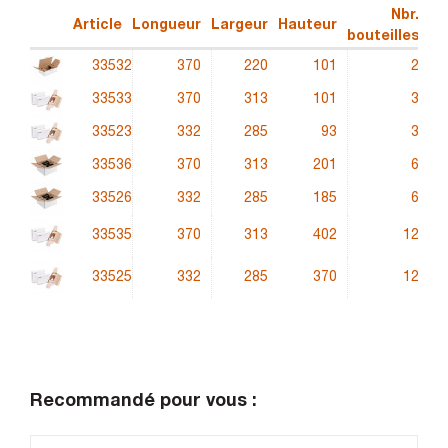
Nbr.
Article
Longueur
Largeur
Hauteur
Qu
bouteilles
33532
370
220
101
2
4
33533
370
313
101
3
4
33523
332
285
93
3
4
33536
370
313
201
6
6
33526
332
285
185
6
6
33535
370
313
402
12
6
33525
332
285
370
12
6
Recommandé pour vous :