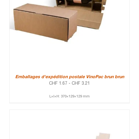
Emballages d'expédition postale VinoPac brun brun
CHF
1.67
-
CHF
3.21
L×l×H: 370×129×129 mm