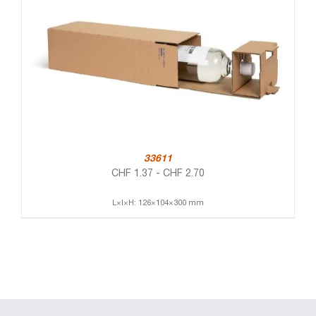
33611
CHF
1.37
-
CHF
2.70
L×l×H: 126×104×300 mm