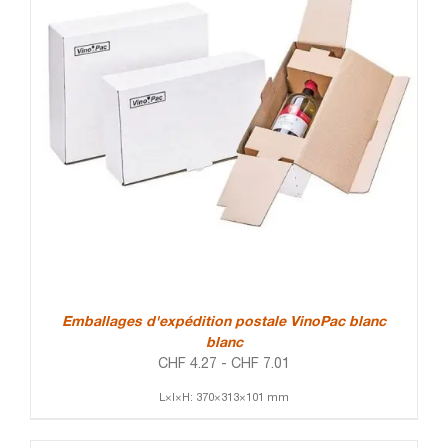
Emballages d'expédition postale VinoPac blanc
blanc
CHF
4.27
-
CHF
7.01
L×l×H: 370×313×101 mm