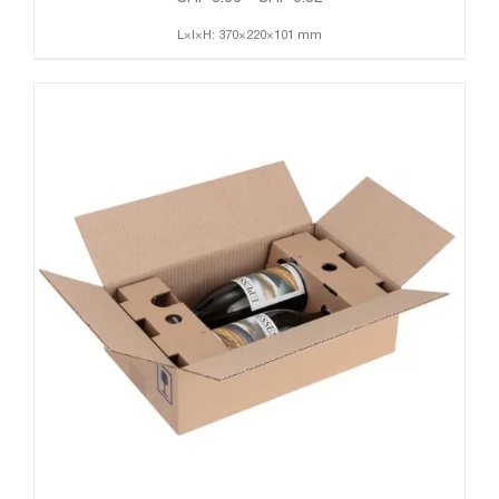
L×l×H: 370×220×101 mm