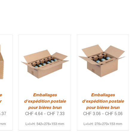
e
Emballages
Emballages
r
d'expédition postale
d'expédition postale
pour bières brun
pour bières brun
.37
CHF
4.64
-
CHF
7.33
CHF
3.06
-
CHF
5.06
3 mm
L×l×H: 542×276×153 mm
L×l×H: 276×270×153 mm