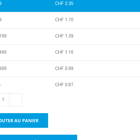
9
CHF
2.35
9
CHF
1.70
 199
CHF
1.39
 499
CHF
1.16
 999
CHF
0.99
+
CHF
0.87
quantité
de
Emballages
OUTER AU PANIER
portatifs
avec
poignées