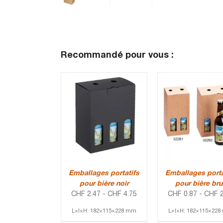
Recommandé pour vous :
Emballages portatifs
Emballages porta
pour bière noir
pour bière bru
CHF
2.47
-
CHF
4.75
CHF
0.87
-
CHF
2
L×l×H: 182×115×228 mm
L×l×H: 182×115×22