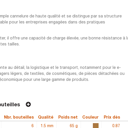
mple cannelure de haute qualité et se distingue par sa structure
urable pour les entreprises engagées dans des pratiques
er, il offre une capacité de charge élevée, une bonne résistance à l
tes tailles.
te au détail, la logistique et le transport, notamment pour le e-
agers légers, de textiles, de cosmétiques, de pièces détachées ou
et économique pour une large gamme de produits.
bouteilles
Nbr. bouteilles
Qualité
Poids net
Couleur
Prix dès
6
1.5 mm
65 g
0.87