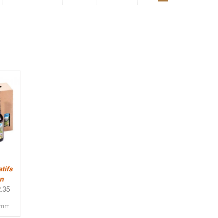
tifs
n
.35
8 mm