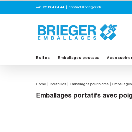
Skip
+41 32 864 04 44
|
contact@brieger.ch
to
content
Boites
Emballages postaux
Accessoire
Home
Bouteilles
Emballages pour bières
Emballages 
Emballages portatifs avec poi