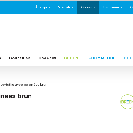
À propos
Nos sites
Conseils
Partenaires
C
s
Bouteilles
Cadeaux
BREEN
E-COMMERCE
BRI
portatifs avec poignées brun
gnées brun