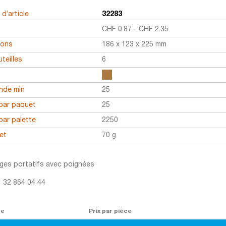
d’article
32283
CHF
0.87
-
CHF
2.35
ions
186 x 123 x 225 mm
teilles
6
r
de min
25
par paquet
25
par palette
2250
et
70 g
ges portatifs avec poignées
1 32 864 04 44
re
Prix par pièce