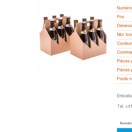
Numéro 
Prix
Dimens
Nbr. bou
Couleu
Comman
Pièces 
Pièces 
Poids n
Emballa
Tél. +4
Nomb