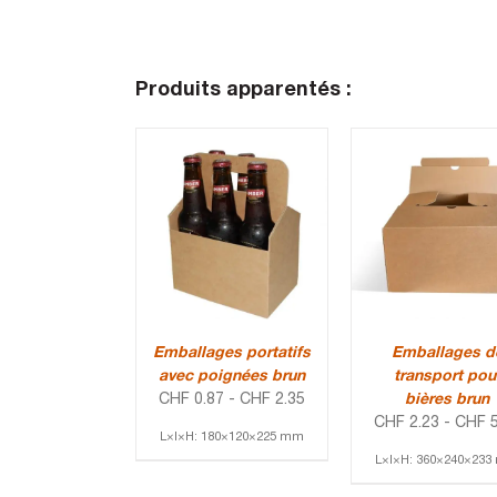
Produits apparentés :
Emballages portatifs
Emballages d
avec poignées brun
transport pou
CHF
0.87
-
CHF
2.35
bières brun
CHF
2.23
-
CHF
5
L×l×H: 180×120×225 mm
L×l×H: 360×240×23