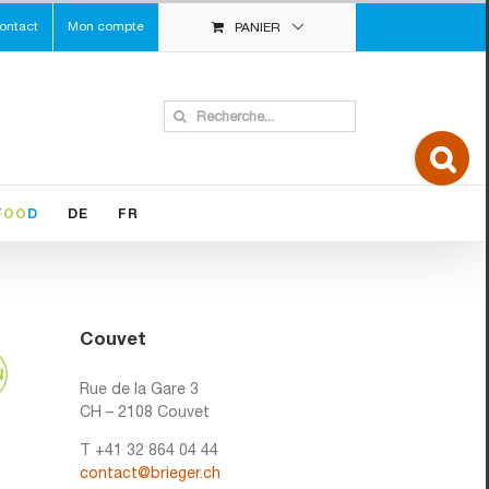
ontact
Mon compte
PANIER
Search
for:
Toggle
Sliding
Bar
Area
F
OO
D
DE
FR
Couvet
Rue de la Gare 3
CH – 2108 Couvet
T +41 32 864 04 44
contact@brieger.ch