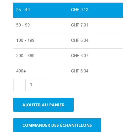
25 - 49
CHF
9.12
50 - 99
CHF
7.31
100 - 199
CHF
6.34
200 - 399
CHF
6.07
400+
CHF
5.34
quantité
de
Tubes
AJOUTER AU PANIER
télescopiques
brun
COMMANDER DES ÉCHANTILLONS