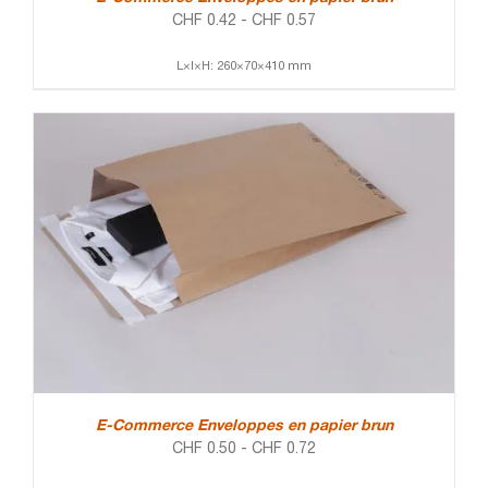
CHF
0.42
-
CHF
0.57
L×l×H: 260×70×410 mm
E-Commerce Enveloppes en papier brun
CHF
0.50
-
CHF
0.72