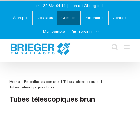
Skip
+41 32 864 04 44
|
contact@brieger.ch
to
content
À propos
Nos sites
Conseils
Partenaires
Contact
Mon compte
PANIER
Home
Emballages postaux
Tubes télescopiques
Tubes télescopiques brun
Tubes télescopiques brun