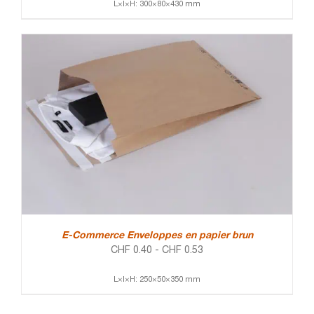
L×l×H: 300×80×430 mm
E-Commerce Enveloppes en papier brun
CHF
0.40
-
CHF
0.53
L×l×H: 250×50×350 mm