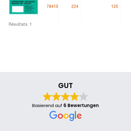
78410
224
120
C
Résultats: 1
GUT
Basierend auf
6 Bewertungen