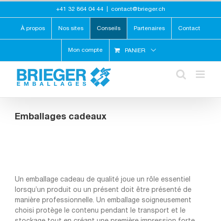
Skip
+41 32 864 04 44
|
contact@brieger.ch
to
content
À propos
Nos sites
Conseils
Partenaires
Contact
Mon compte
PANIER
Emballages cadeaux
Un emballage cadeau de qualité joue un rôle essentiel
lorsqu’un produit ou un présent doit être présenté de
manière professionnelle. Un emballage soigneusement
choisi protège le contenu pendant le transport et le