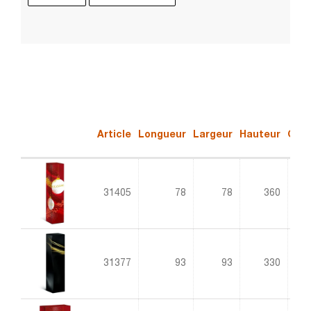
Article
Longueur
Largeur
Hauteur
Qual
31405
78
78
360
1.5
31377
93
93
330
1.0