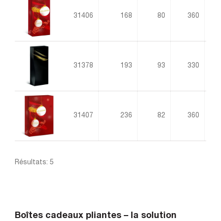
31406
168
80
360
1.5
31378
193
93
330
1.5
31407
236
82
360
1.5
Résultats: 5
Boîtes cadeaux pliantes – la solution